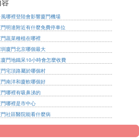
內容
台風哪裡登陸會影響廈門機場
廈門明達附近有什麼免費停車位
廈門蔬菜種植在哪裡
深圳廈門北京哪個最大
在廈門地鐵呆10小時會怎麼收費
廈門宅頂路屬於哪個村
廈門南洋和廈軟哪個好
廈門哪裡有吸鼻涕的
廈門哪裡是市中心
廈門社區醫院能看什麼病