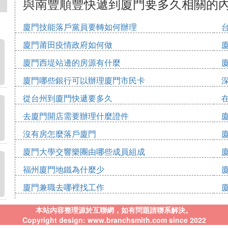
與南豐順豐快遞到廈門要多久相關的
廈門技能落戶黨員要轉如何辦理
廈門莆田疫情政府如何做
廈門西堤站邊的房源有什麼
廈門哪些銀行可以辦理廈門市民卡
從台州到廈門快遞要多久
去廈門開店需要辦理什麼證件
沒有房怎麼落戶廈門
廈門大學交響樂團由哪些成員組成
福州廈門地鐵為什麼少
廈門兼職去哪裡找工作
本站內容整理源於互聯網，如有問題請聯系解決。
Copyright design: www.branchsmith.com since 2022