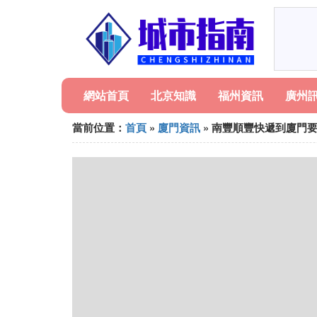
網站首頁
北京知識
福州資訊
廣州
當前位置：
首頁
»
廈門資訊
» 南豐順豐快遞到廈門