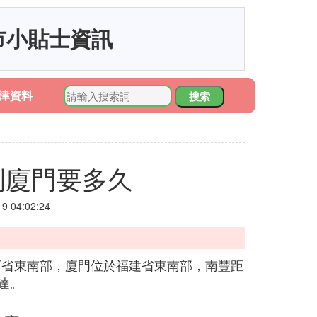
市小貼士資訊
津資料
搜索
到廈門要多久
 04:02:24
江西省東南部，廈門位於福建省東南部，南豐距
到達。