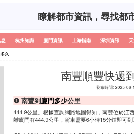
瞭解都市資訊，尋找都
訊息
杭州知識
廈門資訊
上海指南
深圳資訊
天
要多久
南豐順豐快遞
發布時間: 2025-06-19
❶ 南豐到
廈門多少
公里
444.9公里。根據查詢網路地圖得知，南豐位於
離廈門有444.9公里，駕車需要6小時15分鍾即可