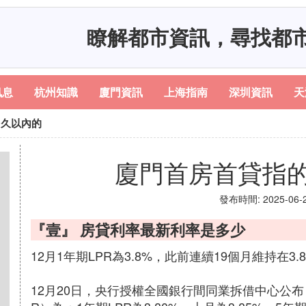
瞭解都市資訊，尋找都
訊息
杭州知識
廈門資訊
上海指南
深圳資訊
天
多久以內的
廈門首房首貸指
發布時間: 2025-06-23
『壹』 房貸利率最新利率是多少
12月1年期LPR為3.8%，此前連續19個月維持在3.
12月20日，央行授權全國銀行間同業拆借中心公布，