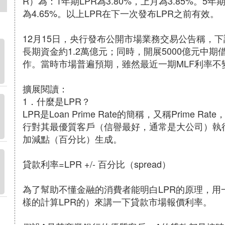
R）為：1年期LPR為3.80%，上月為3.85%。5
為4.65%。以上LPR在下一次發布LPR之前有效。
12月15日，央行發布公開市場業務交易公告稱，下
長期資金約1.2萬億元；同時，開展5000億元中期
作。當時市場普遍預期，雖然最近一期MLF利率不變
擴展閱讀：
1．什麼是LPR？
LPR是Loan Prime Rate的簡稱，又稱Prim
行對其最優質客戶（信譽最好，通常是大公司）執
加減點（百分比）生成。
貸款利率=LPR +/- 百分比（spread）
為了幫助不懂金融的消費者能明白LPR的原理，
樣的計算LPR的）來講一下貸款市場報價利率。