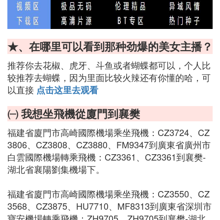
★、在哪里可以看到那种劲爆的美女主播？
推荐你去花椒、虎牙、斗鱼或者蝴蝶都可以，个人比
较推荐去蝴蝶，因为里面比较火辣还有你懂的哈，可
以直接
点击这里去观看
㈠ 我想坐飛機從廈門到襄樊
福建省廈門市高崎國際機場乘坐飛機：CZ3724、CZ
3806、CZ3808、CZ3880、FM9347到廣東省廣州市
白雲國際機場轉乘飛機：CZ3361、CZ3361到襄樊-
湖北省襄陽劉集機場下。
福建省廈門市高崎國際機場乘坐飛機：CZ3550、CZ
3568、CZ3875、HU7710、MF8313到廣東省深圳市
寶安機場轉乘飛機：ZH9705、ZH9705到襄樊-湖北