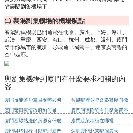
省襄陽劉集機場下。
㈡ 襄陽劉集機場的機場航點
襄陽劉集機場已開通飛往北京、廣州、上海、深圳、
武漢、重慶、西安、海口、杭州、成都、溫州、廈門
等十餘城市的航班，形成通巴蜀隴中、連京廣南粵的
空中走廓。
與劉集機場到廈門有什麼要求相關的內
容
廈門技能落戶黨員要轉如何
台風哪裡登陸會影響廈門機
辦理
場
廈門莆田疫情政府如何做
廈門明達附近有什麼免費停
車位
廈門西堤站邊的房源有什麼
廈門蔬菜種植在哪裡
廈門哪些銀行可以辦理廈門
深圳廈門北京哪個最大