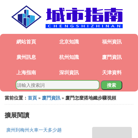
網站首頁
北京知識
福州資訊
廣州訊息
杭州知識
廈門資訊
上海指南
深圳資訊
天津資料
搜索
當前位置：
首頁
»
廈門資訊
» 廈門怎麼搭地鐵步驟視頻
擴展閱讀
廣州到梅州火車一天多少趟