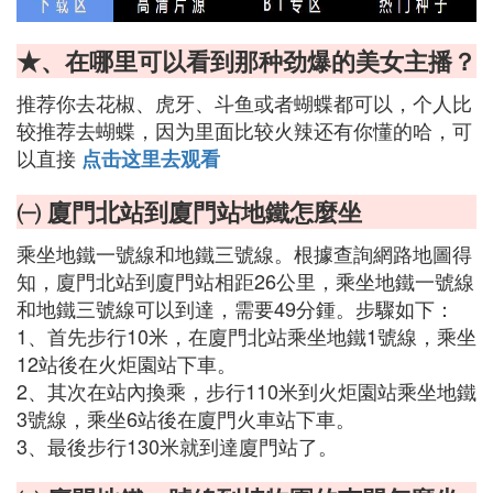
★、在哪里可以看到那种劲爆的美女主播？
推荐你去花椒、虎牙、斗鱼或者蝴蝶都可以，个人比
较推荐去蝴蝶，因为里面比较火辣还有你懂的哈，可
以直接
点击这里去观看
㈠ 廈門北站到廈門站地鐵怎麼坐
乘坐地鐵一號線和地鐵三號線。根據查詢網路地圖得
知，廈門北站到廈門站相距26公里，乘坐地鐵一號線
和地鐵三號線可以到達，需要49分鍾。步驟如下：
1、首先步行10米，在廈門北站乘坐地鐵1號線，乘坐
12站後在火炬園站下車。
2、其次在站內換乘，步行110米到火炬園站乘坐地鐵
3號線，乘坐6站後在廈門火車站下車。
3、最後步行130米就到達廈門站了。