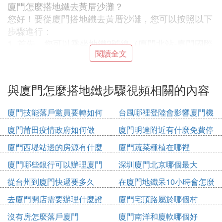
廈門怎麼搭地鐵去黃厝沙灘？
您好！要從廈門搭地鐵去黃厝沙灘，您可以按照以下
步驟進行：
1. 首先，您可以乘坐地鐵2號線（廈門北站-廈門國際
閱讀全文
會展中心）到達集美大學站。
2. 在集美大學站下車後，您可以步行大約10分鍾到達
集美學村公交站。
與廈門怎麼搭地鐵步驟視頻相關的內容
3. 在集美學村公交站，您可以乘坐公交車L22路（集
美學村-黃厝）到達黃厝沙灘。
廈門技能落戶黨員要轉如何
台風哪裡登陸會影響廈門機
希望這些信息對您有所幫助！如果您還有其他問題，
辦理
場
我會盡力回答。
廈門莆田疫情政府如何做
廈門明達附近有什麼免費停
如果你是在島外，首先要先搭地鐵到呂厝，呂厝地鐵
車位
廈門西堤站邊的房源有什麼
廈門蔬菜種植在哪裡
站到高崎地鐵坐1號線。您需要在呂厝地鐵乘坐一號
廈門哪些銀行可以辦理廈門
深圳廈門北京哪個最大
線（岩內方向）乘坐五站，在高崎地鐵站下車即可。
市民卡
票價三元，全程15分鍾。班車時間：首 6:35 末23:1
從台州到廈門快遞要多久
在廈門地鐵呆10小時會怎麼
4。
收費
去廈門開店需要辦理什麼證
廈門宅頂路屬於哪個村
五緣灣地鐵哪個出口是海邊？
件
五緣灣地鐵站是廈門地鐵2號線的一座車站，位於廈
沒有房怎麼落戶廈門
廈門南洋和廈軟哪個好