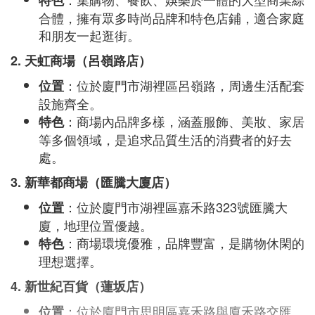
特色
合體，擁有眾多時尚品牌和特色店鋪，適合家庭
和朋友一起逛街。
2. 天虹商場（呂嶺路店）
：位於廈門市湖裡區呂嶺路，周邊生活配套
位置
設施齊全。
：商場內品牌多樣，涵蓋服飾、美妝、家居
特色
等多個領域，是追求品質生活的消費者的好去
處。
3. 新華都商場（匯騰大廈店）
：位於廈門市湖裡區嘉禾路323號匯騰大
位置
廈，地理位置優越。
：商場環境優雅，品牌豐富，是購物休閑的
特色
理想選擇。
4. 新世紀百貨（蓮坂店）
：位於廈門市思明區嘉禾路與廈禾路交匯
位置