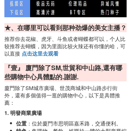
★、在哪里可以看到那种劲爆的美女主播？
推荐你去花椒、虎牙、斗鱼或者蝴蝶都可以，个人比
较推荐去蝴蝶，因为里面比较火辣还有你懂的哈，可
以直接
点击这里去观看
『壹』 廈門除了SM,世貿和中山路,還有哪
些購物中心具體點的.謝謝.
廈門除了SM城市廣場、世茂商城和中山路步行街
外，還有多個值得一逛的購物中心，以下是具體推
薦：
1. 明發商業廣場
：位於廈門市思明區嘉禾路，交通便利。
位置
：集購物、餐飲、娛樂於一體的大型商業綜