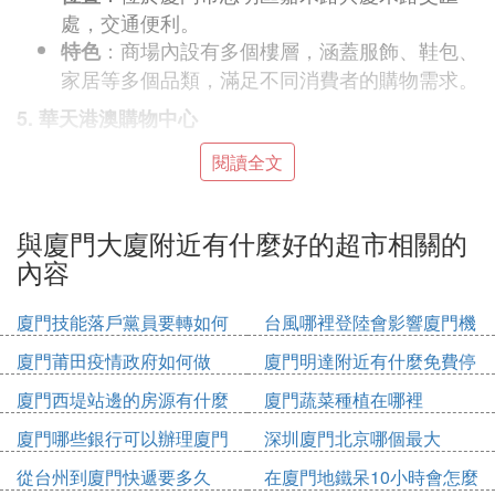
處，交通便利。
：商場內設有多個樓層，涵蓋服飾、鞋包、
特色
家居等多個品類，滿足不同消費者的購物需求。
5. 華天港澳購物中心
：位於廈門市鷺江道268號遠洋大廈23層
位置
閱讀全文
E，地處市中心繁華地段。
：購物中心內匯聚了眾多國際知名品牌，是
特色
與廈門大廈附近有什麼好的超市相關的
追求高端品質生活的消費者的首選之地。
內容
此外，廈門還有許多其他購物中心和商業街，如羅賓
森廣場、寶龍城市廣場等，都是值得一逛的地方。您
廈門技能落戶黨員要轉如何
台風哪裡登陸會影響廈門機
可以根據個人喜好和購物需求，選擇合適的購物中心
辦理
場
廈門莆田疫情政府如何做
廈門明達附近有什麼免費停
進行消費。
車位
廈門西堤站邊的房源有什麼
廈門蔬菜種植在哪裡
『貳』 想知道: 廈門市 湖裡區大型超市有
廈門哪些銀行可以辦理廈門
深圳廈門北京哪個最大
哪些 在哪
市民卡
從台州到廈門快遞要多久
在廈門地鐵呆10小時會怎麼
sm就在湖裡，還有即將開業的萬達，還有湖裡信達