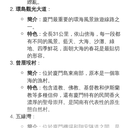
繚亂。
：
環島觀光大道
：廈門最重要的環海風景旅遊線路之
簡介
一。
：全長31公里，依山傍海，每一段都
特色
有不同的風景。藍天、大海、沙灘、綠
地、四季鮮花，面朝大海的春花是最貼切
的形容。
：
曾厝垵村
：位於廈門島東南部，原本是一個靠
簡介
海的漁村。
：包含道教、佛教、基督教和伊斯蘭
特色
教等多種信仰，還有廈門特有的民間香火
濃厚的聖母崇拜。是閩南有代表性的原生
態自然村。
：
五緣灣
：位於廈門機場和翔安隧道之間，是
簡介