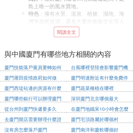
島上唯一的風水寶地。
：擁有水景、溫泉、植被、濕地、海
特色
灣等自然資源，還有大量的畲族文化等人
文景觀。夜晚的夜景在五顏六色的橋燈下
閱讀全文
更顯失落與浪漫。
：
廈門大學
與中國廈門有哪些地方相關的內容
：依山傍海，被譽為「中國最美校園
簡介
之一」。
廈門技能落戶黨員要轉如何
台風哪裡登陸會影響廈門機
：校園內有芙蓉湖、情人谷等景點，
特色
辦理
場
安靜浪漫。建築中西合璧，值得欣賞。
廈門莆田疫情政府如何做
廈門明達附近有什麼免費停
：
中山路
車位
廈門西堤站邊的房源有什麼
廈門蔬菜種植在哪裡
：廈門老城區，近代歷史風貌展示較
簡介
廈門哪些銀行可以辦理廈門
深圳廈門北京哪個最大
為完整。
市民卡
從台州到廈門快遞要多久
在廈門地鐵呆10小時會怎麼
：有眾多南洋騎樓建築，豐富多彩的L
特色
收費
ED夜景，種類繁多的閩台特色小吃。古老
去廈門開店需要辦理什麼證
廈門宅頂路屬於哪個村
的南音在小巷和街區回盪。
件
沒有房怎麼落戶廈門
廈門南洋和廈軟哪個好
**
：