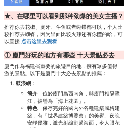
★、在哪里可以看到那种劲爆的美女主播？
推荐你去花椒、虎牙、斗鱼或者蝴蝶都可以，个人比
较推荐去蝴蝶，因为里面比较火辣还有你懂的哈，可
以直接
点击这里去观看
① 廈門好玩的地方有哪些 十大景點必去
廈門作為福建省重要的旅遊目的地，擁有眾多值得一
游的景點。以下是廈門十大必去景點的推薦：
：
鼓浪嶼
：位於廈門島西南角，與廈門相隔鷺
簡介
江，被譽為「海上花園」。
：保存完好的國內外各種建築風格建
特色
築，有「世界建築博覽會」的美譽。夜晚
安靜優雅，激光射線劃過海面，令人眼花