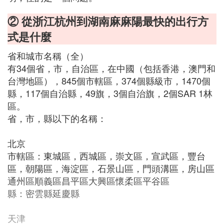
② 從浙江杭州到湖南麻麻陽最快的出行方
式是什麼
省和城市名稱（全）
有34個省，市，自治區，在中國（包括香港，澳門和
台灣地區），845個市轄區，374個縣級市，1470個
縣，117個自治縣，49旗，3個自治旗，2個SAR 1林
區。
省，市，縣以下的名稱：
北京
市轄區：東城區，西城區，崇文區，宣武區，豐台
區，朝陽區，海淀區，石景山區，門頭溝區，房山區
通州區順義區昌平區大興區懷柔區平谷區
縣：密雲縣延慶縣
天津