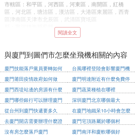
市轄區：和平區，河西區，河東區，南開區，紅橋
區，河北區，塘沽區，漢沽區，大港區東麗區，西青
區津南區天津市北辰區，武清區寶坻區
縣：寧河靜海縣薊縣
閱讀全文
冀
石家莊市新華區：市轄區長安區，橋東區橋西區裕華
與廈門到圖們市怎麼坐飛機相關的內容
區井陘礦區正定縣欒城縣唐縣靈壽縣高邑縣深澤縣贊
皇縣無極縣平山縣元氏縣趙縣新樂市，晉州市，辛集
廈門技能落戶黨員要轉如何
台風哪裡登陸會影響廈門機
市，藁城市，鹿泉市，井陘縣
辦理
場
唐山市市轄區路南區路北區古冶區開平區豐南區豐潤
廈門莆田疫情政府如何做
廈門明達附近有什麼免費停
區灤縣灤南縣樂??亭縣遷西縣，玉田縣唐海縣遵化市
車位
廈門西堤站邊的房源有什麼
廈門蔬菜種植在哪裡
遷安市
廈門哪些銀行可以辦理廈門
深圳廈門北京哪個最大
秦皇島市市轄區海港區山海關區，北戴河區青龍滿族
市民卡
自治縣昌黎縣撫寧縣盧龍縣
從台州到廈門快遞要多久
在廈門地鐵呆10小時會怎麼
邯鄲市設區的市級邯山區叢台區復興區峰峰礦區邯鄲
收費
去廈門開店需要辦理什麼證
廈門宅頂路屬於哪個村
市臨漳縣成安縣大名縣涉縣磁縣肥鄉縣永年縣邱縣雞
件
澤縣許廣平縣館陶縣魏縣曲周縣武安市
沒有房怎麼落戶廈門
廈門南洋和廈軟哪個好