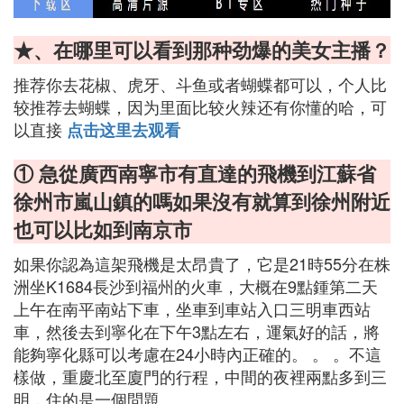
★、在哪里可以看到那种劲爆的美女主播？
推荐你去花椒、虎牙、斗鱼或者蝴蝶都可以，个人比
较推荐去蝴蝶，因为里面比较火辣还有你懂的哈，可
以直接
点击这里去观看
① 急從廣西南寧市有直達的飛機到江蘇省
徐州市嵐山鎮的嗎如果沒有就算到徐州附近
也可以比如到南京市
如果你認為這架飛機是太昂貴了，它是21時55分在株
洲坐K1684長沙到福州的火車，大概在9點鍾第二天
上午在南平南站下車，坐車到車站入口三明車西站
車，然後去到寧化在下午3點左右，運氣好的話，將
能夠寧化縣可以考慮在24小時內正確的。 。 。不這
樣做，重慶北至廈門的行程，中間的夜裡兩點多到三
明，住的是一個問題。