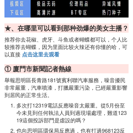
★、在哪里可以看到那种劲爆的美女主播？
推荐你去花椒、虎牙、斗鱼或者蝴蝶都可以，个人比
较推荐去蝴蝶，因为里面比较火辣还有你懂的哈，可
以直接
点击这里去观看
① 廈門市新聞記者熱線
舉報思明區長青路181號賓利聯汽車服務，噪音擾民
非常嚴重，汽車噴漆，打臘嚴重污染，已經嚴重影響
到居民的正常生活。
多次打12319電話反應噪音太嚴重。從5月份至
今未見到任何執法人員到過現場處理，難道123
19這個投訴部門是虛設的嗎？
也向思明區環保局反應過，也有打過968123反