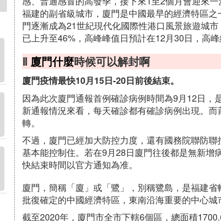
感、普通感冒的高發季，接下來1至2個月會迎來
福建的副省級城市，廈門是中國最早的經濟特區之
門逐漸成為21世紀現代化國際性港口風景旅遊城市
已上升至46%，高峰峰值日預計在12月30日，高峰結
Ⅱ
廈門什麼
時候可以解封啊
廈門疫情最快10月15日-20日前後結束。
因為此次廈門通報首例確診病例時間為9月12日，
新通報情況來看，每天確診都有確診病例出現。而
轉。
不過，廈門已經加大防控力度，還有國務院聯防聯
基本能控制住。若在9月28日廈門往後都是無新增
快結束時間以官方通知為准。
廈門，簡稱「廈」或「鷺」，別稱鷺島，是福建省
批復確定的中國經濟特區，東南沿海重要的中心城
截至2020年，廈門市全市下轄6個區，總面積1700.