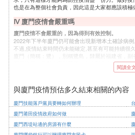
也是在為整個社會負責，因此這是大家都應該積極
Ⅳ 廈門疫情會嚴重嗎
廈門疫情不會嚴重的，因為得到有效控制。
2022年下半年廈門仍可能會出現新增本土確診病例
不過,疫情結束時間仍未能確定,甚至有可能持續很
廈門（簡稱：鷺），別稱鷺島，隸屬於福建省，副
西界漳州，北鄰南安和晉江，東南與大小金門和大
閱讀全
Ⅳ 廈門疫情什麼時候解封
與廈門疫情預估多久結束相關的內容
廈門疫情在2023年1月8日起，正式解封。
廈門技能落戶黨員要轉如何辦理
在2023年1月8日之前，廈門作為全國疫情防控
施，包括限制人員流動、關閉公共場所、加強社區
廈門莆田疫情政府如何做
定程度上有效地控制了疫情的蔓延，為後續的解封
廈門西堤站邊的房源有什麼
隨著全國疫情防控形勢的逐漸好轉，廈門市政府決定
廈門哪些銀行可以辦理廈門市民卡