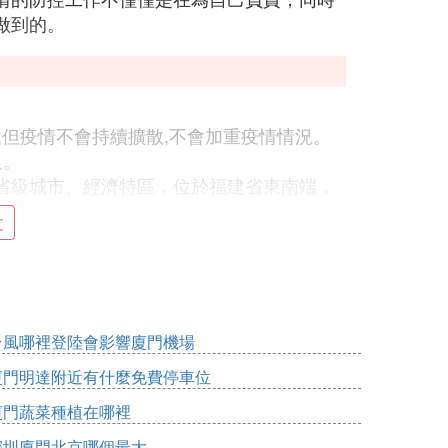
做到的。
,但疫情不會持續擴散,不會加重疫情情況。
久。
省級城市、經濟特區，位於福建省東南端，
擔島隔海相望。
文
台風哪裡登陸會影響廈門機場
的重點城市之一，採取了一系列嚴格的防控措
管理等，以遏制疫情的擴散。這些措施在一
廈門明達附近有什麼免費停車位
工作奠定了基礎。
廈門蔬菜種植在哪裡
從2023年1月8日起，逐步解除疫情防控措
深圳廈門北京哪個最大