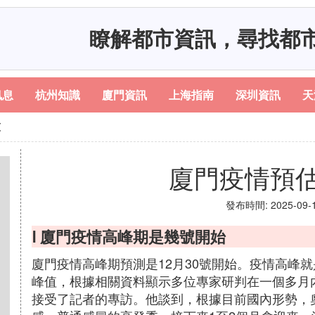
瞭解都市資訊，尋找都
訊息
杭州知識
廈門資訊
上海指南
深圳資訊
天
束
廈門疫情預
發布時間: 2025-09-16
Ⅰ 廈門疫情高峰期是幾號開始
廈門疫情高峰期預測是12月30號開始。疫情高峰
峰值，根據相關資料顯示多位專家研判在一個多月內
接受了記者的專訪。他談到，根據目前國內形勢，