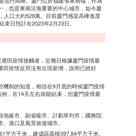
一波流行高峰。廈門位於福建省東南端，作為
一，也是東南沿海重要的中心城市，如今廈
，人口大約528萬。目前廈門感染高峰進度
束日預計在2023年2月23日。
是莆田疫情接觸者，近幾日根據廈門疫情最
莆田疫情反而沒有出現新增，說明已經好
控機制的知道，相信在9月底的時候廈門疫情
病例，在14天左右就能結束，但廈門疫情最
轄地級市、副省級市、計劃單列市，國務院
市、港口及風景旅遊城市。
61平方千米，建成區面積397.84平方千米。