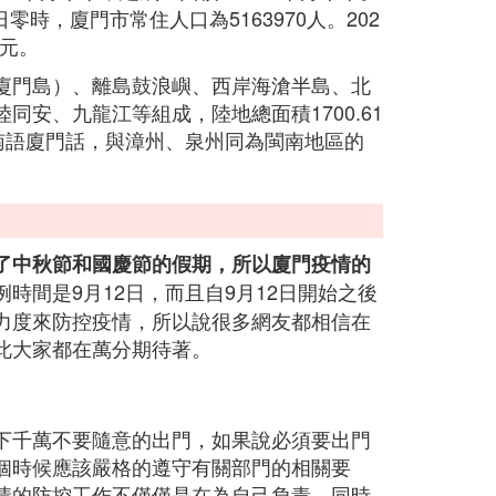
零時，廈門市常住人口為5163970人。202
億元。
廈門島）、離島鼓浪嶼、西岸海滄半島、北
安、九龍江等組成，陸地總面積1700.61
南語廈門話，與漳州、泉州同為閩南地區的
了中秋節和國慶節的假期，所以廈門疫情的
時間是9月12日，而且自9月12日開始之後
力度來防控疫情，所以說很多網友都相信在
此大家都在萬分期待著。
下千萬不要隨意的出門，如果說必須要出門
個時候應該嚴格的遵守有關部門的相關要
情的防控工作不僅僅是在為自己負責，同時