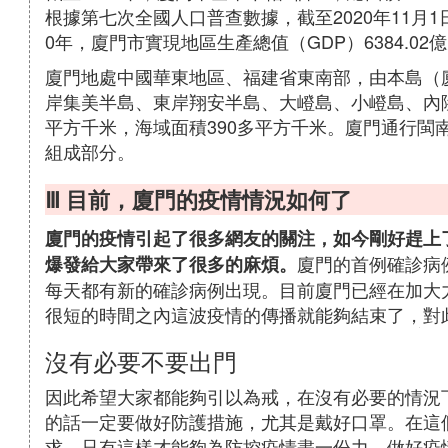
根據第七次全國人口普查數據，截至2020年11月1日
0年，廈門市實現地區生產總值（GDP）6384.02
廈門地處中國華東地區、福建省東南部，由本島（
岸集美半島、東岸翔安半島、大嶝島、小嶝島、內陸同
平方千米，海域面積390多平方千米。廈門通行閩
組成部分。
Ⅲ 目前，廈門的疫情情況如何了
廈門的疫情引起了很多網友的關注，如今剛好趕上
廈門的首例確診病例
爆發給大家帶來了很多的麻煩。
每天都有新的確診病例出現。目前廈門已經在加大
很短的時間之內這波疫情的傳播就能夠結束了，對
沒有必要不要出門
因此希望大家都能夠引以為戒，在沒有必要的情況
的話一定要做好防護措施，尤其是戴好口罩。在這
求，只有這樣才能夠為防控疫情盡一份力。做好疫