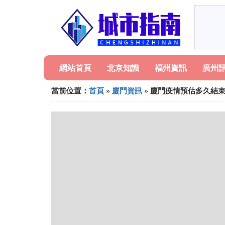
網站首頁
北京知識
福州資訊
廣州
當前位置：
首頁
»
廈門資訊
» 廈門疫情預估多久結