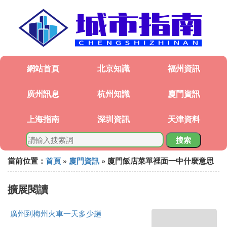
網站首頁
北京知識
福州資訊
廣州訊息
杭州知識
廈門資訊
上海指南
深圳資訊
天津資料
搜索
當前位置：
首頁
»
廈門資訊
» 廈門飯店菜單裡面一中什麼意思
擴展閱讀
廣州到梅州火車一天多少趟