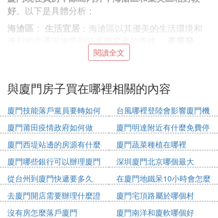
。以下是具體分析：
好
：
：海滄區以其優美的生活環境和
海滄區
生活宜居
便利的交通設施受到許多購房者的青睞。
產業發
：雖然海滄也有一定的工業區，但它已經在逐步向
閱讀全文
展
第三產業快速發展，這意味著未來生活環境可能會得
到進一步改善。
與廈門房子買在哪裡相關的內容
：
：集美區擁有火車站和廈門
集美區
未來發展看好
島的三條公路通道，交通便捷。此外，商務營運中心
廈門技能落戶黨員要轉如何
台風哪裡登陸會影響廈門機
即將在杏林灣畔崛起，預示著集美區的經濟活力將進
辦理
場
廈門莆田疫情政府如何做
廈門明達附近有什麼免費停
一步增強。
：對於帶有投資性質的購房需
投資潛力
車位
求，集美區是一個不錯的選擇。
廈門西堤站邊的房源有什麼
廈門蔬菜種植在哪裡
關於
：
廈門哪些銀行可以辦理廈門
特房錦綉祥安和海岸1號的發展趨勢
深圳廈門北京哪個最大
海岸1
市民卡
：目前起價已經較高，可能意味著其市場認可度較
號
從台州到廈門快遞要多久
在廈門地鐵呆10小時會怎麼
高，但相應的投資成本也會增加。
：雖然目
翔安區
收費
去廈門開店需要辦理什麼證
廈門宅頂路屬於哪個村
前房價相對較低，但考慮到未來五年內翔安的建設可
件
能會帶來較大的土建污染，投資者需要權衡這一因
沒有房怎麼落戶廈門
廈門南洋和廈軟哪個好