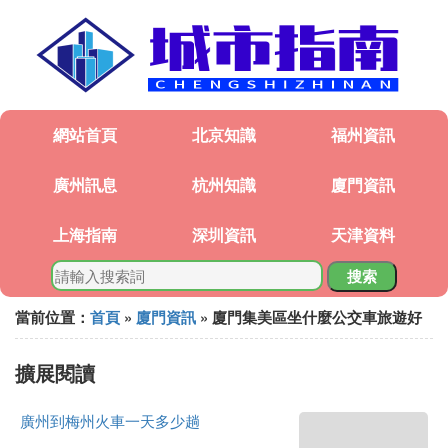
網站首頁
北京知識
福州資訊
廣州訊息
杭州知識
廈門資訊
上海指南
深圳資訊
天津資料
搜索
當前位置：
首頁
»
廈門資訊
» 廈門集美區坐什麼公交車旅遊好
擴展閱讀
廣州到梅州火車一天多少趟