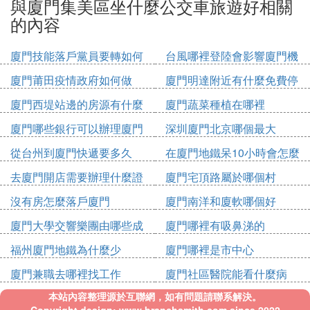
與廈門集美區坐什麼公交車旅遊好相關
的內容
廈門技能落戶黨員要轉如何
台風哪裡登陸會影響廈門機
辦理
場
廈門莆田疫情政府如何做
廈門明達附近有什麼免費停
車位
廈門西堤站邊的房源有什麼
廈門蔬菜種植在哪裡
廈門哪些銀行可以辦理廈門
深圳廈門北京哪個最大
市民卡
從台州到廈門快遞要多久
在廈門地鐵呆10小時會怎麼
收費
去廈門開店需要辦理什麼證
廈門宅頂路屬於哪個村
件
沒有房怎麼落戶廈門
廈門南洋和廈軟哪個好
廈門大學交響樂團由哪些成
廈門哪裡有吸鼻涕的
員組成
福州廈門地鐵為什麼少
廈門哪裡是市中心
廈門兼職去哪裡找工作
廈門社區醫院能看什麼病
本站內容整理源於互聯網，如有問題請聯系解決。