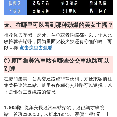
★、在哪里可以看到那种劲爆的美女主播？
推荐你去花椒、虎牙、斗鱼或者蝴蝶都可以，个人比
较推荐去蝴蝶，因为里面比较火辣还有你懂的哈，可
以直接
点击这里去观看
① 廈門集美汽車站有哪些公交車線路可以
到達
在廈門集美，公共交通設施非常便利，方便乘客前往
集美長途汽車站。這里有多種公交線路可以選擇，以
下是部分主要線路的信息：
: 從集美長途汽車站始發，途徑興才學院
1. 905路
站，首班車06:30，末班車19:15。票價全程1元，上