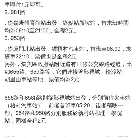
車即付1元即可。
2. 981路
: 從嘉庚體育館站出發，終點站新垵站，首末班時間
均為06:10至21:00，全程2元。
3. 953路
: 從廈門北站出發，經梧村汽車站，首班車06:00，末
班車22:10，票價也是全程2元。
另外，集美區政府站附近還有11條公交線路經過，比
如655路、659路等，它們連接著影視城、輪渡站、
胡里山車站等地，票價均為2元。
658路和658h路則從影視城站出發，分別前往火車站
（梧村汽車站），前者首班車05:20，後者稍晚一
些。954路和950路分別服務於新村站和理工學院
站，同樣全程2元。