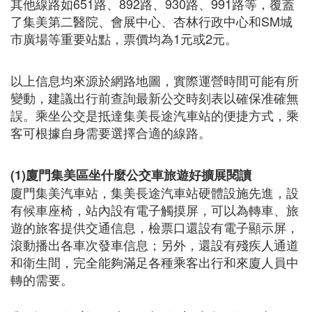
其他線路如651路、892路、930路、991路等，覆蓋
了集美第二醫院、會展中心、杏林行政中心和SM城
市廣場等重要站點，票價均為1元或2元。
以上信息均來源於網路地圖，實際運營時間可能有所
變動，建議出行前查詢最新公交時刻表以確保准確無
誤。乘坐公交是抵達集美長途汽車站的便捷方式，乘
客可根據自身需要選擇合適的線路。
(1)廈門集美區坐什麼公交車旅遊好擴展閱讀
廈門集美汽車站，集美長途汽車站硬體設施先進，設
有候車座椅，站內設有電子觸摸屏，可以為轉車、旅
遊的旅客提供交通信息，檢票口還設有電子顯示屏，
滾動播出各車次發車信息；另外，還設有殘疾人通道
和衛生間，完全能夠滿足各種乘客出行和來廈人員中
轉的需要。