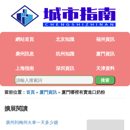
網站首頁
北京知識
福州資訊
廣州訊息
杭州知識
廈門資訊
上海指南
深圳資訊
天津資料
搜索
當前位置：
首頁
»
廈門資訊
» 廈門哪裡有賣進口奶粉
擴展閱讀
廣州到梅州火車一天多少趟