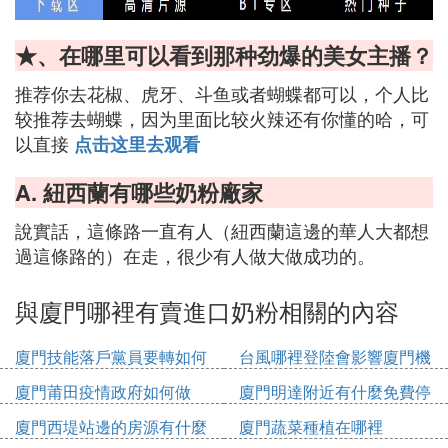
★、在哪里可以看到那种劲爆的美女主播？
推荐你去花椒、虎牙、斗鱼或者蝴蝶都可以，个人比
较推荐去蝴蝶，因为里面比较火辣还有你懂的哈，可
以直接
点击这里去观看
A. 紐西蘭有哪些奶粉廠家
說實話，這條路一直有人（紐西蘭這邊的華人大都想
過這條路的）在走，很少有人做大做成功的。
與廈門哪裡有賣進口奶粉相關的內容
廈門技能落戶黨員要轉如何
台風哪裡登陸會影響廈門機
辦理
場
廈門莆田疫情政府如何做
廈門明達附近有什麼免費停
車位
廈門西堤站邊的房源有什麼
廈門蔬菜種植在哪裡