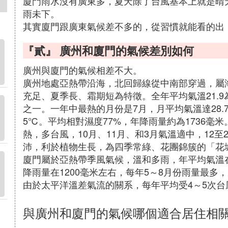
廈門雨水沒有廣東多，夏天除了台風基本上就是晴天
雨未下。
其實廈門跟廣東氣候差不多的，從習慣就能看的出
『貳』 廣州和廈門的氣候差別如何
廣州與廈門的氣候相差不大。
廣州地處亞熱帶沿海，北回歸線從中南部穿過，屬
充足、夏季長、霜期短為特徵。全年平均氣溫21.
之一。一年中最熱的月份是7月，月平均氣溫達28.
5℃。平均相對濕度77%，年降雨量約為1736毫米
熱，多台風，10月、11月、和3月氣溫適中，12
沛，利於植物生長，為四季常綠、花團錦簇的「花
廈門屬於亞熱帶季風氣候，溫和多雨，年平均氣溫
降雨量在1200毫米左右，每年5～8月份雨量最多
由於太平洋溫差氣流的關系，每年平均受4～5次台
與廣州和廈門的氣候哪個適合居住相