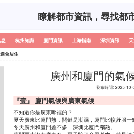
瞭解都市資訊，尋找都
訊息
杭州知識
廈門資訊
上海指南
深圳資訊
天
個適合居住
廣州和廈門的氣
發布時間: 2025-10-05
『壹』 廈門氣候與廣東氣候
不知道你是廣東哪裡的？
夏天廣東比廈門熱，關鍵是潮濕，廈門比較舒服一
冬天廣州和廈門差不多，深圳比廈門稍熱。