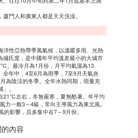
。往往10月中旬到第二年1月底基本上滴
，廈門人和廣東人都是天天洗澡。
海洋性亞熱帶季風氣候，以溫暖多雨、光熱
9為攝氏度，是中國年平均溫差最小的大城市
7℃。最冷月為1月份，月平均氣溫為13.
。全年中，4至6月為雨季，7至9月天氣炎
至2月為陰涼的冬季。全年水熱同期，雨量充
城」。
在21℃左右，冬無嚴寒，夏無酷暑。年平均
，風力一般3～4級，常向主導風力為東北風。
風的影響，且多集中在7～9月份。
關的內容