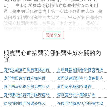
U），由著名愛國華僑領袖陳嘉庚先生於1921年創
辦，是中國近代教育史上第一所華僑創辦的大學，是
國內最早招收研究生的大學之一，中國首個在海外建
設獨立校園的大學，被譽為「南方之強」。 學校直
屬教育部，中央直管副部級建制，是綜合性研究型全
國重點大學。教育部、國家國防科技工業局、福建省
閱讀全文
和廈門市重點共建，是國家「雙一流」世界一流大學
建設高校，國家「2011計劃」牽頭高校，國家「211
與廈門心血病醫院哪個醫生好相關的內
工程「和「985工程」重點建設高校，首批20所學位
容
自主審核高校，入選111計劃、珠峰計劃、卓越工程
師教育培養計劃、卓越法律人才教育培養計劃、卓越
廈門技能落戶黨員要轉如何
台風哪裡登陸會影響廈門機
醫生教育培養計劃、國家級新工科研究與實踐項目、
辦理
場
國家建設高水平大學公派研究生項目、中國政府獎學
廈門莆田疫情政府如何做
廈門明達附近有什麼免費停
金來華留學生接收院校。 廈門大學被譽為「中國最
車位
廈門西堤站邊的房源有什麼
廈門蔬菜種植在哪裡
美大學」，校園銜山含湖、面朝大海，背靠萬石植物
園，一側是南普陀寺，一側是白城沙灘，與世界文化
廈門哪些銀行可以辦理廈門
深圳廈門北京哪個最大
遺產鼓浪嶼隔海相望，包括群賢樓群、建南樓群、芙
市民卡
從台州到廈門快遞要多久
在廈門地鐵呆10小時會怎麼
蓉樓群以及廈門大學人類學博物館在內的學校早期建