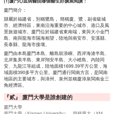
(1)廈門心血病醫院哪個醫生好擴展閱讀：
廈門簡介：
隸屬於福建省，別稱鷺島， 簡稱廈、鷺，副省級城
市、經濟特區，東南沿海重要的中心城市、港口及風
景旅遊城市。廈門位於福建省東南端，東與大小金門
島、南與龍海市隔海相望，陸地與南安市、安溪縣、
長泰縣、龍海市接壤。
廈門由本島廈門本島、離島鼓浪嶼、西岸海滄半島、
北岸集美半島、東岸翔安半島、大小嶝島、內陸同
安、九龍江等組成，陸地面積1699.39平方公里，海
域面積390多平方公里。廈門通行閩南方言，是閩南
地區的主要城市，與漳州、泉州並稱廈漳泉閩南金三
角經濟區。
『貳』 廈門大學是誰創建的
廈門大學
廈門大學（Xiamen University），簡稱廈大（XM