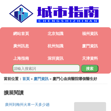
網站首頁
北京知識
福州資訊
廣州訊息
杭州知識
廈門資訊
上海指南
深圳資訊
天津資料
搜索
當前位置：
首頁
»
廈門資訊
» 廈門心血病醫院哪個醫生好
擴展閱讀
廣州到梅州火車一天多少趟