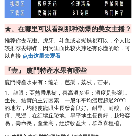
★、在哪里可以看到那种劲爆的美女主播？
推荐你去花椒、虎牙、斗鱼或者蝴蝶都可以，个人比
较推荐去蝴蝶，因为里面比较火辣还有你懂的哈，可
以直接
点击这里去观看
『壹』 廈門特產水果有哪些
廈門特產水果有：龍岩，芭樂，荔枝，芒果。
1、龍眼：亞熱帶果樹，喜高溫多濕；溫度是影響其
生長、結實的主要因素，一般年平均溫度超過20℃
的地方，均能使龍眼生長發育良好。耐旱、耐酸、耐
瘠、忌浸，在紅壤丘陵地、旱平地生長良好，栽培容
易，壽命長，產量高，經濟收益大，群眾喜種植。