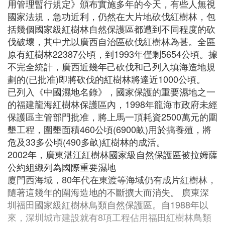
用管理暫行規定》頒布實施多年的今天，有些人無視
國家法規，急功近利，仍然在大片地砍伐紅樹林，包
括幾個國家級紅樹林自然保護區都遭到不同程度的砍
伐破壞，其中尤以廣西自治區砍伐紅樹林為甚。全區
原有紅樹林22387公頃，到1993年僅剩5654公頃。據
不完全統計，廣西近幾年己砍伐和己列入填海造地規
劃的(已批准)即將砍伐的紅樹林將達近1000公頃。
已列入《中國濕地名錄》，國家保護的重要濕地之一
的福建龍海紅樹林保護區內，1998年龍海市政府未經
保護區主管部門批准，將上馬一頂耗資2500萬元的圍
墾工程，圍墾面積460公頃(6900畝)用於搞養殖，將
危及33多公頃(490多畝)紅樹林的成活。
2002年，廣東湛江紅樹林國家級自然保護區被拉姆薩
公約組織列為國際重要濕地
廈門西海域，80年代在東渡等海域仍有成片紅樹林，
隨著這幾年的圍海造地的不斷擴大而消失。 廣東深
圳福田國家級紅樹林鳥類自然保護區。自1988年以
來，深圳城市建設就有8項工程佔用福田紅樹林鳥類