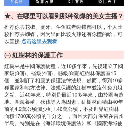
★、在哪里可以看到那种劲爆的美女主播？
推荐你去花椒、虎牙、斗鱼或者蝴蝶都可以，个人比
较推荐去蝴蝶，因为里面比较火辣还有你懂的哈，可
以直接
点击这里去观看
㈠ 紅樹林的保護工作
紅樹林是中國保護物種，近10多年來，先後建立了國
家級(3個)、省級(4個)、縣級(8個)紅樹林保護區15
個，並制訂了相應的保護法律法規。然而，得到10多
種國家和地方法律、法規保護的紅樹林並沒倖免刀俎
之災。近40年來，特別是最近10多年來，由於圍海造
地、圍海養殖、砍伐等人為因素，紅樹林面積由40年
前的4.2萬公頃減少到1.46萬公頃，不及世界紅樹林
面積1700萬公頃的千分之一，而且大部分保留在雷州
半島。特別是在《海洋環境保護法》和《國家海域使