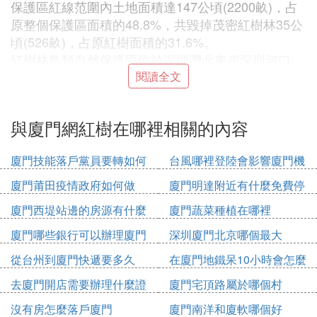
保護區紅線范圍內土地面積達147公頃(2200畝)，占
原整個保護區面積的48.8%，共毀掉茂密紅樹林35公
頃(526畝)，占原紅樹面積的31.6%。
紅樹林鳥類自然保護區位於深圳灣北東岸深圳河口，
面積368公頃，是中國唯一位於市區， 面積最小的自
閱讀全文
然保護區，也被國外生態專家稱為「袖珍型的保護
區」。每年有白琴鷺、黑嘴鷗、小青腳鷸等 189種、
與廈門網紅樹在哪裡相關的內容
上10萬只侯鳥南遷於此歇腳或過冬。保護區內除紅樹
林植物群落外，還有其他55種植物，千姿百態。它是
廈門技能落戶黨員要轉如何
台風哪裡登陸會影響廈門機
深圳市區內的一條綠色長廊，背靠美麗 寬廣的濱海
辦理
場
大道，與濱海生態公園連城一體，面向碧波盪漾的深
廈門莆田疫情政府如何做
廈門明達附近有什麼免費停
圳灣，不僅是鳥類棲息嬉戲的天堂、植物的王國，也
車位
廈門西堤站邊的房源有什麼
廈門蔬菜種植在哪裡
是人們踏青、賞鳥、觀海、體驗自然風情的好去處。
廈門哪些銀行可以辦理廈門
深圳廈門北京哪個最大
1984年，深圳福田紅樹林保護區正式創建，當時的總
市民卡
面積為304公頃。只有一條老路通到這里，當地的漁
從台州到廈門快遞要多久
在廈門地鐵呆10小時會怎麼
民在這里利用沿襲下來的基圍魚塘養魚，然後就是大
收費
去廈門開店需要辦理什麼證
廈門宅頂路屬於哪個村
片大片的天然紅樹林、果園和其他天然林。1986年，
件
世界野生生物（國際）基金會主席、英女王的丈夫菲
沒有房怎麼落戶廈門
廈門南洋和廈軟哪個好