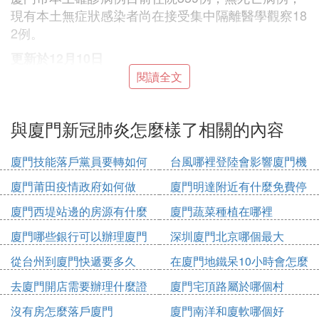
現有本土無症狀感染者尚在接受集中隔離醫學觀察18
2例。
更新於12月10日
閱讀全文
廈門市新型冠狀病毒肺炎本地疫情情況
12月9日0—24時，我市報告新增本土確診病例41
與廈門新冠肺炎怎麼樣了相關的內容
例，報告新增本土無症狀感染者21例。
廈門市本土確診病例目前住院370例，無死亡病例；
廈門技能落戶黨員要轉如何
台風哪裡登陸會影響廈門機
現有本土無症狀感染者尚在接受集中隔離醫學觀察19
辦理
場
5例。
廈門莆田疫情政府如何做
廈門明達附近有什麼免費停
車位
廈門西堤站邊的房源有什麼
廈門蔬菜種植在哪裡
更新於12月9日：
2022年12月8日廈門新增67例確診
病例和37例無症狀感染者
廈門哪些銀行可以辦理廈門
深圳廈門北京哪個最大
市民卡
更新於12月8日：
2022年12月7日廈門新增本土確診2
從台州到廈門快遞要多久
在廈門地鐵呆10小時會怎麼
9例+無症狀感染者44例
收費
去廈門開店需要辦理什麼證
廈門宅頂路屬於哪個村
12月7日0-24時，廈門市新增本土新冠肺炎確診病例2
件
沒有房怎麼落戶廈門
廈門南洋和廈軟哪個好
9例和無症狀感染者44例，其中集中隔離點檢出13