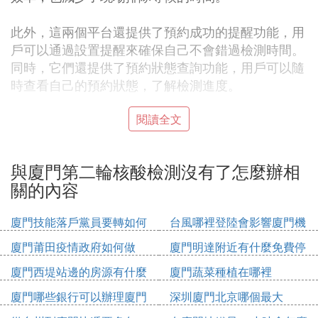
此外，這兩個平台還提供了預約成功的提醒功能，用
戶可以通過設置提醒來確保自己不會錯過檢測時間。
同時，它們還提供了預約狀態查詢功能，用戶可以隨
時查看自己的預約狀態，了解檢測進度。
無論是「美麗廈門智慧健康」還是「i廈門」，都致力
閱讀全文
於為廣大市民提供更加便捷、高效的服務。它們不僅
簡化了預約流程，還通過智能化手段提升了用戶體
與廈門第二輪核酸檢測沒有了怎麼辦相
驗。選擇合適的平台進行核酸檢測預約，不僅能節省
關的內容
時間，還能確保檢測過程更加順暢。
廈門技能落戶黨員要轉如何
台風哪裡登陸會影響廈門機
值得注意的是，為了保障個人健康和公共衛生安全，
辦理
場
請市民在預約檢測前做好個人防護措施，如佩戴口
廈門莆田疫情政府如何做
廈門明達附近有什麼免費停
罩、保持社交距離等。同時，預約成功後，請按照約
車位
廈門西堤站邊的房源有什麼
廈門蔬菜種植在哪裡
定的時間前往指定地點進行檢測，以免影響檢測工作
的正常進行。
廈門哪些銀行可以辦理廈門
深圳廈門北京哪個最大
市民卡