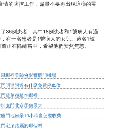
疫情的防控工作，盡量不要再出現這樣的零
了36例患者，其中18例患者和1號病人有過
，有一名患者是1號病人的女兒。這名1號
目前正在隔離當中，希望他們安然無恙。
台風哪裡登陸會影響廈門機場
廈門明達附近有什麼免費停車位
廈門蔬菜種植在哪裡
深圳廈門北京哪個最大
在廈門地鐵呆10小時會怎麼收費
廈門宅頂路屬於哪個村