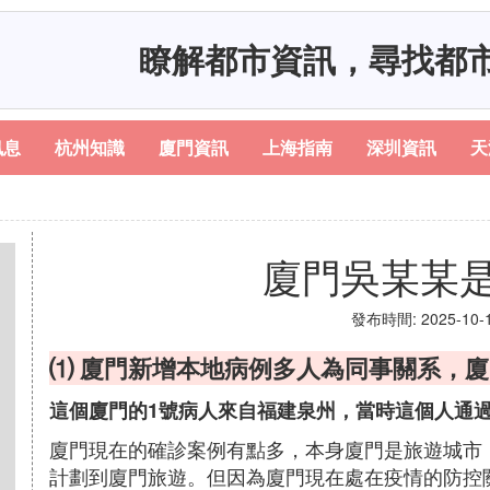
瞭解都市資訊，尋找都
訊息
杭州知識
廈門資訊
上海指南
深圳資訊
天
司
廈門吳某某
發布時間: 2025-10-16
⑴ 廈門新增本地病例多人為同事關系，
這個廈門的1號病人來自福建泉州，當時這個人通
廈門現在的確診案例有點多，本身廈門是旅遊城市
計劃到廈門旅遊。但因為廈門現在處在疫情的防控