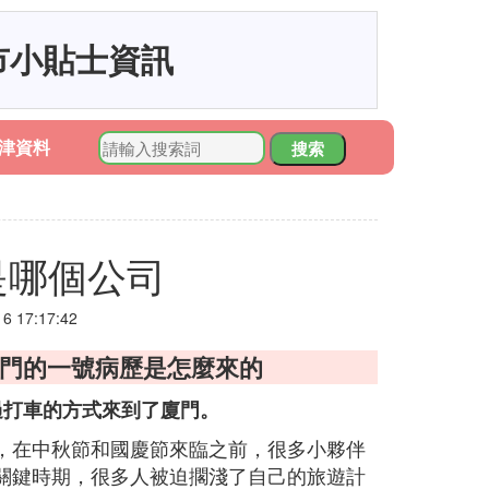
市小貼士資訊
津資料
搜索
是哪個公司
 17:17:42
廈門的一號病歷是怎麼來的
過打車的方式來到了廈門。
，在中秋節和國慶節來臨之前，很多小夥伴
關鍵時期，很多人被迫擱淺了自己的旅遊計