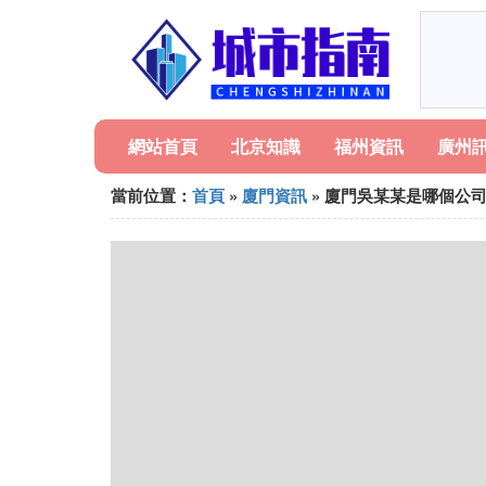
網站首頁
北京知識
福州資訊
廣州
當前位置：
首頁
»
廈門資訊
» 廈門吳某某是哪個公