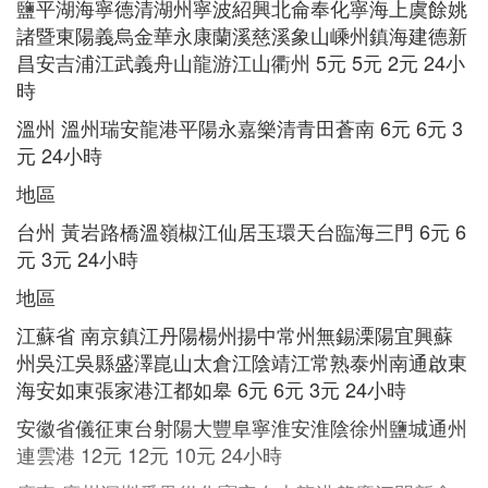
鹽平湖海寧德清湖州寧波紹興北侖奉化寧海上虞餘姚
諸暨東陽義烏金華永康蘭溪慈溪象山嵊州鎮海建德新
昌安吉浦江武義舟山龍游江山衢州 5元 5元 2元 24小
時
溫州 溫州瑞安龍港平陽永嘉樂清青田蒼南 6元 6元 3
元 24小時
地區
台州 黃岩路橋溫嶺椒江仙居玉環天台臨海三門 6元 6
元 3元 24小時
地區
江蘇省 南京鎮江丹陽楊州揚中常州無錫溧陽宜興蘇
州吳江吳縣盛澤崑山太倉江陰靖江常熟泰州南通啟東
海安如東張家港江都如皋 6元 6元 3元 24小時
安徽省儀征東台射陽大豐阜寧淮安淮陰徐州鹽城通州
連雲港 12元 12元 10元 24小時