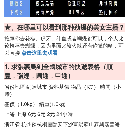
★、在哪里可以看到那种劲爆的美女主播？
推荐你去花椒、虎牙、斗鱼或者蝴蝶都可以，个人比
较推荐去蝴蝶，因为里面比较火辣还有你懂的哈，可
以直接
点击这里去观看
1. 求張義烏到全國城市的快遞表格（順
豐，韻達，圓通，申通）
省份地區 到達城市 資料基價 物品（KG） 時間（小
時）
基價（1.0kg） 續重(1.0kg)
上海 上海 6元 6元 2元 24小時
浙江省 杭州餘杭桐廬臨安下沙富陽蕭山嘉興嘉善海