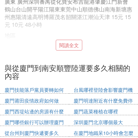
廣東 廣州深圳番禺從化寶安布吉龍港肇慶江門新會
鶴山台山開平陽江陽東東莞中山順德佛山南海新塘惠
州惠陽清遠高明博羅茂名韶關湛江潮汕天津 15元 15
元 10元 48小時
地區
閱讀全文
山東 青島濟南威海煙台濰坊淄博臨沂膠南即墨棗庄 1
2元 12元 10元 48小時
地區
與從廈門到南安順豐陸運要多久相關的
內容
福建 廈門泉州福州石獅晉江惠安南安德化漳州莆田
北京武漢鄭州 12元 12元 10元 48小時
廈門技能落戶黨員要轉如何
台風哪裡登陸會影響廈門機
地區
辦理
場
廈門莆田疫情政府如何做
廈門明達附近有什麼免費停
其它 萬州巴南南昌九江贛州焦作新鄉洛陽新都溫江
車位
廈門西堤站邊的房源有什麼
廈門蔬菜種植在哪裡
邯鄲西安成都大連沈陽昆明太原荊州宜昌哈爾濱海口
漳州四會沙井花都三水從化黃島貴陽 15元 15元 12元
廈門哪些銀行可以辦理廈門
深圳廈門北京哪個最大
48小時
市民卡
從台州到廈門快遞要多久
在廈門地鐵呆10小時會怎麼