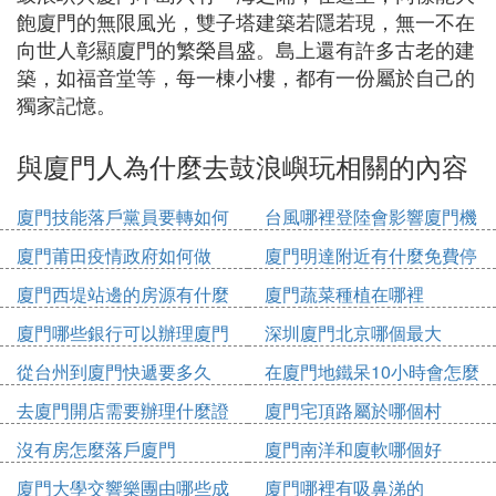
飽廈門的無限風光，雙子塔建築若隱若現，無一不在
向世人彰顯廈門的繁榮昌盛。島上還有許多古老的建
築，如福音堂等，每一棟小樓，都有一份屬於自己的
獨家記憶。
與廈門人為什麼去鼓浪嶼玩相關的內容
廈門技能落戶黨員要轉如何
台風哪裡登陸會影響廈門機
辦理
場
廈門莆田疫情政府如何做
廈門明達附近有什麼免費停
車位
廈門西堤站邊的房源有什麼
廈門蔬菜種植在哪裡
廈門哪些銀行可以辦理廈門
深圳廈門北京哪個最大
市民卡
從台州到廈門快遞要多久
在廈門地鐵呆10小時會怎麼
收費
去廈門開店需要辦理什麼證
廈門宅頂路屬於哪個村
件
沒有房怎麼落戶廈門
廈門南洋和廈軟哪個好
廈門大學交響樂團由哪些成
廈門哪裡有吸鼻涕的