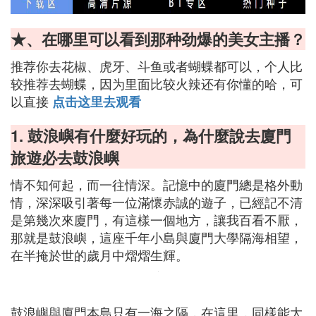
★、在哪里可以看到那种劲爆的美女主播？
推荐你去花椒、虎牙、斗鱼或者蝴蝶都可以，个人比
较推荐去蝴蝶，因为里面比较火辣还有你懂的哈，可
以直接
点击这里去观看
1. 鼓浪嶼有什麼好玩的，為什麼說去廈門
旅遊必去鼓浪嶼
情不知何起，而一往情深。記憶中的廈門總是格外動
情，深深吸引著每一位滿懷赤誠的遊子，已經記不清
是第幾次來廈門，有這樣一個地方，讓我百看不厭，
那就是鼓浪嶼，這座千年小島與廈門大學隔海相望，
在半掩於世的歲月中熠熠生輝。
鼓浪嶼與廈門本島只有一海之隔，在這里，同樣能大