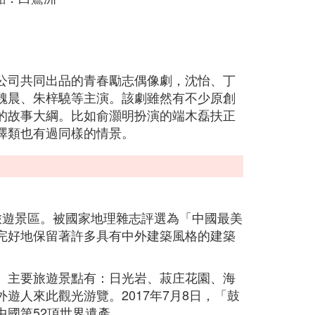
公司共同出品的青春勵志偶像劇，沈怡、丁
魏晨、朱梓驍等主演。該劇雖然有不少原創
的故事大綱。比如俞灝明扮演的端木磊扶正
澤類也有過同樣的情景。
級旅遊景區。被國家地理雜志評選為「中國最美
完好地保留著許多具有中外建築風格的建築
。主要旅遊景點有：日光岩、菽庄花園、海
遊人來此觀光游覽。2017年7月8日，「鼓
國第52項世界遺產。