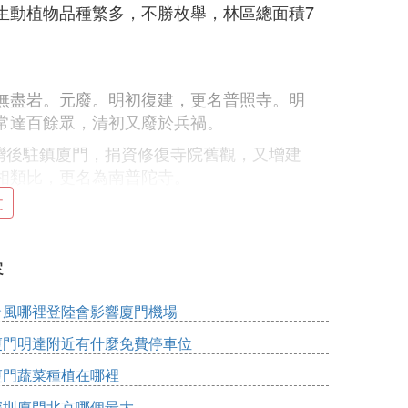
生動植物品種繁多，不勝枚舉，林區總面積7
無盡岩。元廢。明初復建，更名普照寺。明
常達百餘眾，清初又廢於兵禍。
台灣後駐鎮廈門，捐資修復寺院舊觀，又增建
相類比，更名為南普陀寺。
文
尚多次重修擴建，至民國初年，已構成三殿
剎。
容
台風哪裡登陸會影響廈門機場
樂開始涌進鼓浪嶼，與鼓浪嶼優雅的人居環境
廈門明達附近有什麼免費停車位
淑安、林俊卿、殷承宗、陳佐煌、許斐平等
廈門蔬菜種植在哪裡
深圳廈門北京哪個最大