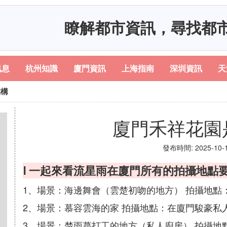
瞭解都市資訊，尋找都
訊息
杭州知識
廈門資訊
上海指南
深圳資訊
天
結構
廈門禾祥花園
發布時間: 2025-10-17
Ⅰ 一起來看流星雨在廈門所有的拍攝地點
1、場景：海邊舞會（雲楚初吻的地方） 拍攝地點
2、場景：慕容雲海的家 拍攝地點：在廈門駿豪私
3、場景：楚雨蕁打工的地方（私人廚房） 拍攝地