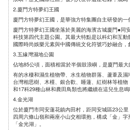
2.廈門方特夢幻王國
廈門方特夢幻王國，是華強方特集團自主研發的一
廈門方特夢幻王國坐落於美麗的海濱古城廈門●同
科技第四代主題公園。其最大特點是以科幻和互動
國際時尚娛樂元素與中國傳統文化符號巧妙融合，
3.五緣灣濕地公園
佔地85公頃，面積相當於半個鼓浪嶼，是廈門最
有的水棲和濕生植物帶、水生植物群落、蘆葦及濕
台灣相思樹、木槿、銀合歡、睡蓮、紅樹林等植物；
和17科29種山林和農田鳥類也將繼續在這兒生息鳴
4.金光湖
位於廈門市同安蓮花鎮內田村，距同安城區23公里
四周六條山嶺和兩座小山交相環抱，構成「金」字
「金光湖」。