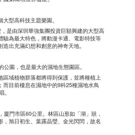
個大型高科技主題樂園。
安，是由深圳華強集團投資巨額興建的大型高
體驗為最大特色，將動漫卡通、電影特技等
創造出充滿幻想和創意的神奇天地。
大的公園，也是最大的濕地生態園區。
地區域植物群落都將得到保護，並將種植上
而目前棲息在濕地中的9科25種濕地水鳥
唱。
，廈門市區60公里。林區山形如「湖」狀，
形，旭日初生、葉露晶瑩、金光閃閃，故名