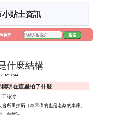
市小貼士資訊
津資料
搜索
是什麼結構
 02:12:44
要標明在這里拍了什麼
：五緣灣
人會所里拍攝（車庫借的也是老蔡的車庫）
點：白鷺洲