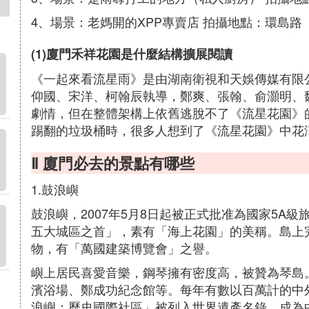
4、場景：老媽開的XPP專賣店 拍攝地點：環島路
(1)廈門禾祥花園是什麼結構擴展閱讀
《一起來看流星雨》是由湖南衛視和天娛傳媒有限
仰國、宋洋、柯翰辰執導，鄭爽、張翰、俞灝明、
劇情，但在整體架構上依舊逃脫不了《流星花園》
踢翻的垃圾桶時，很多人想到了《流星花園》中花
Ⅱ 廈門必去的景點有哪些
1.鼓浪嶼
鼓浪嶼，2007年5月8日起被正式批准為國家5A
五大城區之首」，素有「海上花園」的美稱。島上
物，有「萬國建築博覽會」之譽。
嶼上居民喜愛音樂，鋼琴擁有密度高，被贊為琴島
濱浴場、鄭成功紀念館等。每年有數以百萬計的中外
浪嶼：歷史國際社區」被列入世界遺產名錄，成為中