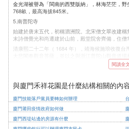
金光湖被譽為「閩南的西雙版納」，林海茫茫，野
768畝，最高海拔845米。
5.南普陀寺
始建於唐末五代，初稱泗洲院。北宋僧文翠改建稱
末詩僧覺光和尚遷建於山前，殿堂院舍齊備，住僧
清康熙二十二年（ 1684 年），靖海候施琅收復
大悲閣奉觀音菩薩，並以之與浙江普陀山觀音道場
閱讀全
此後數百年來，經歷代主持景峰、省己、喜參諸和
七堂俱全的禪寺格局，成為近代閩南最具規模的名
與廈門禾祥花園是什麼結構相關的內
(2)廈門禾祥花園是什麼結構擴展閱讀
鼓浪嶼的文化傳播
廈門技能落戶黨員要轉如何辦理
從19世紀中葉起，伴隨著基督教的傳播，西方音
廈門莆田疫情政府如何做
相融合，造就了鼓浪嶼今日的音樂傳統，培養出周
廈門西堤站邊的房源有什麼
一大批傑出的音樂家。
廈門哪些銀行可以辦理廈門市民卡