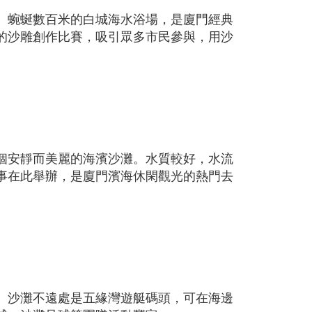
。蜿蜒數百米的白城海水浴場，是廈門經典
的沙雕創作比賽，吸引眾多市民參與，用沙
個安靜而美麗的海濱沙灘。水質較好，水流
事在此舉辦，是廈門濱海休閑觀光的熱門去
。沙灘不遠處是五緣灣遊艇碼頭，可在海邊