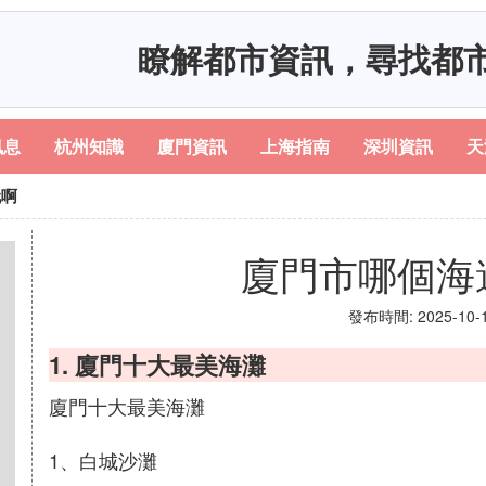
瞭解都市資訊，尋找都
訊息
杭州知識
廈門資訊
上海指南
深圳資訊
天
玩啊
廈門市哪個海
發布時間: 2025-10-17
1. 廈門十大最美海灘
廈門十大最美海灘
1、白城沙灘