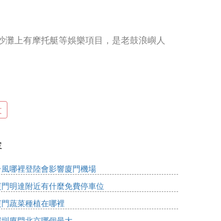
沙灘上有摩托艇等娛樂項目，是老鼓浪嶼人
文
項目。1998年舉辦過全國OP級帆船錦標
容
台風哪裡登陸會影響廈門機場
廈門明達附近有什麼免費停車位
廈門蔬菜種植在哪裡
，廈門高樓和鍾宅灣大橋在對面，適合游
深圳廈門北京哪個最大