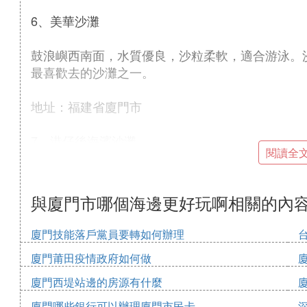
6、美華沙灘
鼓浪嶼西南面，水質優良，沙粒柔軟，適合游泳。
最喜歡去的沙灘之一。
地址：福建省廈門市
7、港仔後海濱沙灘
閱讀全
寬闊沙灘，適合游泳，設有遊艇、摩托艇等水上娛樂
賽，夏秋時節人山人海，游泳者雲集。
與廈門市哪個海邊更好玩啊相關的內
地址：福建省廈門市
廈門技能落戶黨員要轉如何辦理
廈門莆田疫情政府如何做
8、大德記沙灘
廈門西堤站邊的房源有什麼
鼓浪嶼皓月園旁邊，干凈的沙灘，一泓灰綠的海水
廈門哪些銀行可以辦理廈門市民卡