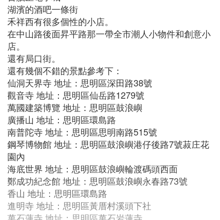
湖濱的酒吧一條街
禾祥西有很多個性的小店。
在中山路後面昇平路那一帶全市潮人小物件和創意小
店。
還有局口街。
還有幾個不錯的景點參考下：
仙洞天界寺 地址：思明區深田路38號
觀音寺 地址：思明區仙岳路1279號
萬國建築博覽 地址：思明區鼓浪嶼
廣播山 地址：思明區環島路
南普陀寺 地址：思明區思明南路515號
鋼琴博物館 地址：思明區鼓浪嶼港仔後路7號菽庄花
園內
海底世界 地址：思明區鼓浪嶼輪渡碼頭西面
鄭成功紀念館 地址：思明區鼓浪嶼永春路73號
香山 地址：思明區環島路
進明寺 地址：思明區黃厝村溪頭下社
萬石蓮寺 地址：思明區萬石岩蓮寺