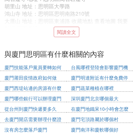
胡里山 地址：思明區大學路
鴻山寺 地址：思明區思明南路210號
大厝山 地址：思明區東浦路 收藏地點 查看地圖 我要
點評 我要邀請
閱讀全文
亞特蘭大活水館(休閑一館) 地址：思明區湖濱中路89
號(廈禾路)
總之地方玩的很多啦，看你的選擇了，祝你愉快！
與廈門思明區有什麼相關的內容
『叄』 廈門思明區、湖裡區有社區有多少
廈門技能落戶黨員要轉如何
台風哪裡登陸會影響廈門機
辦理
場
思明區下轄鼓浪嶼、鷺江、中華、廈港、開元、篔
廈門莆田疫情政府如何做
廈門明達附近有什麼免費停
簹、梧村、嘉蓮、蓮前、濱海10
車位
廈門西堤站邊的房源有什麼
廈門蔬菜種植在哪裡
個街道辦事處，設有96個社區居委會。
鼓浪嶼街道下轄龍頭、內厝2個社區
廈門哪些銀行可以辦理廈門
深圳廈門北京哪個最大
鷺江街道下轄營平、大同、鷺江道、廈禾、雙蓮池、
市民卡
從台州到廈門快遞要多久
在廈門地鐵呆10小時會怎麼
小學、禾祥西7個社區
收費
去廈門開店需要辦理什麼證
廈門宅頂路屬於哪個村
中華街道下轄仁安、鎮海、思南、定安、文安、中山
件
6個社區
沒有房怎麼落戶廈門
廈門南洋和廈軟哪個好