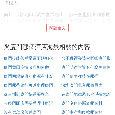
擇很大。
而且，這個酒店就在會展邊上，另一側也能看到會展
中心。自助餐廳以日料為特色，在酒店的26樓，風景
獨好。
閱讀全文
『肆』 廈門有哪些高端酒店值得入住
與廈門哪個酒店海景相關的內容
廈門，一個老牌旅遊城市，鼓浪嶼、廈門大學、金光
湖，文藝青年的聚集地，房價高居全國第五。廈門由
廈門技能落戶黨員要轉如何
台風哪裡登陸會影響廈門機
於旅遊資源豐富，眾多高端酒店品牌選擇進駐。希爾
辦理
場
廈門莆田疫情政府如何做
廈門明達附近有什麼免費停
頓集團旗下的奢華酒店品牌——華爾道夫，就是其中
車位
之一。中國僅有的四家華爾道夫酒店，分別位於北
廈門西堤站邊的房源有什麼
廈門蔬菜種植在哪裡
京、上海、成都和廈門，連廣州和深圳都沒有！
廈門哪些銀行可以辦理廈門
深圳廈門北京哪個最大
廈門的頂級酒店很多，這里推薦最值得入住的4家頂
市民卡
從台州到廈門快遞要多久
在廈門地鐵呆10小時會怎麼
奢酒店。
收費
去廈門開店需要辦理什麼證
廈門宅頂路屬於哪個村
件
沒有房怎麼落戶廈門
廈門南洋和廈軟哪個好
七尚酒店（LOHKAH）