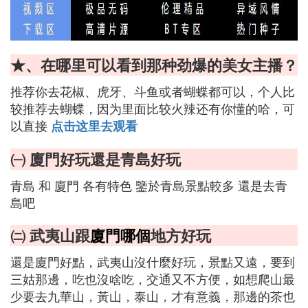
★、在哪里可以看到那种劲爆的美女主播？
推荐你去花椒、虎牙、斗鱼或者蝴蝶都可以，个人比
较推荐去蝴蝶，因为里面比较火辣还有你懂的哈，可
以直接
点击这里去观看
㈠ 廈門好玩還是青島好玩
青島 和 廈門 各有特色 鑒於青島景點較多 還是去青
島吧
㈡ 武夷山跟
廈門哪個
地方好玩
還是廈門好點，武夷山沒什麼好玩，景點又遠，要到
三姑那邊，吃也沒啥吃，交通又不方便，如想爬山最
少要去九華山，黃山，泰山，才有意義，那邊的茶也