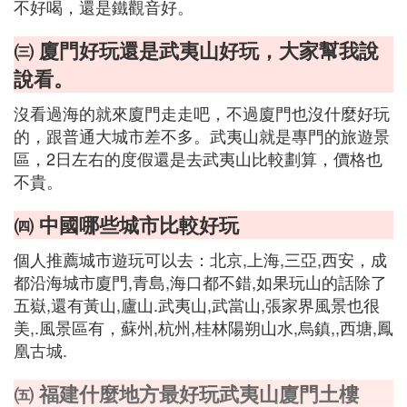
不好喝，還是鐵觀音好。
㈢ 廈門好玩還是武夷山好玩，大家幫我說
說看。
沒看過海的就來廈門走走吧，不過廈門也沒什麼好玩
的，跟普通大城市差不多。武夷山就是專門的旅遊景
區，2日左右的度假還是去武夷山比較劃算，價格也
不貴。
㈣ 中國哪些城市比較好玩
個人推薦城市遊玩可以去：北京,上海,三亞,西安，成
都沿海城市廈門,青島,海口都不錯,如果玩山的話除了
五嶽,還有黃山,廬山.武夷山,武當山,張家界風景也很
美,.風景區有，蘇州,杭州,桂林陽朔山水,烏鎮,,西塘,鳳
凰古城.
㈤ 福建什麼地方最好玩武夷山廈門土樓