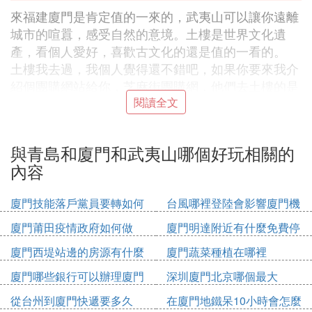
來福建廈門是肯定值的一來的，武夷山可以讓你遠離
城市的喧囂，感受自然的意境。土樓是世界文化遺
產，看個人愛好，喜歡古文化的還是值的一看的。
土樓我去過，我個人覺得還不錯吧，如果你要來我介
紹個團購網站給你，芝麻街團購網，他們去土樓的是
全國最低價，他們有很多福建旅遊團購票，其它的我
閱讀全文
就不清楚了，我比較過了，不信你自己比較看看。來
福建先來廈門，然後再從廈門到其它的地方比較方
與青島和廈門和武夷山哪個好玩相關的
便。我覺得廈門到環島路騎騎車很不錯的。
內容
㈥ 廈門和青島哪個更好玩
廈門技能落戶黨員要轉如何
台風哪裡登陸會影響廈門機
廈門經濟特區好啦。
辦理
場
廈門莆田疫情政府如何做
廈門明達附近有什麼免費停
主要旅遊景點：
車位
台灣民俗村—景州樂園、廈門鼓浪嶼、鼓浪嶼環島
廈門西堤站邊的房源有什麼
廈門蔬菜種植在哪裡
路、廈門大學、海滄大橋、南普陀寺、廈門園林植物
廈門哪些銀行可以辦理廈門
深圳廈門北京哪個最大
園、廈門集美嘉庚園、菽庄花園、胡里山炮台（榮光
市民卡
從台州到廈門快遞要多久
在廈門地鐵呆10小時會怎麼
寶藏博物院）、集美學村、廈門海底世界、日光岩、