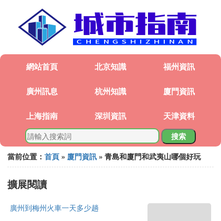
網站首頁
北京知識
福州資訊
廣州訊息
杭州知識
廈門資訊
上海指南
深圳資訊
天津資料
搜索
當前位置：
首頁
»
廈門資訊
» 青島和廈門和武夷山哪個好玩
擴展閱讀
廣州到梅州火車一天多少趟