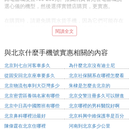
選心儀的機型，然後選擇實體店購買，更實惠。
在購買時，請避免購買水貨手機，因為它們可能存在
質量問題，無法提供售後服務，且性價比不高。北京
閱讀全文
地區如西直門、公主墳、木樨園等地均設有實體店
鋪，便於消費者就近購買。
與北京什麼手機號實惠相關的內容
此外，北斗商城也是一個獲取手機價格與功能信息的
途徑，可以通過電話咨詢是否有貨，再決定是否在實
北京到七台河客車多久
為什麼北京沒有迪士尼
體店購買。北京西城區西單北大街120號西單商場北
從固安回北京座車要多久
北京社保關系在哪裡怎麼看
樓五層設有零售咨詢電話，提供手機購買服務。
北京物流包車到大亞灣多少
朱棣是怎麼去北京的
在北京購買行貨手機時，需要注意價格波動。各大電
錢
北京密雲區養鴿名家有哪些
北京交警注冊多久可以辦進
器城會互相比較價格，因此同一款手機在不同時間購
人
京證
北京中日高中國際班有哪些
北京哪裡的男科醫院好啊
買的價格可能不同。建議在決定購買特定手機後，走
訪附近多個店鋪，比較價格和額外優惠，以找到最實
北京鼻科哪裡治最好
北京科興中維保護率是百分
惠的購買方案。
之多少
陳偉霆在北京住哪裡
河南到北京多少公里