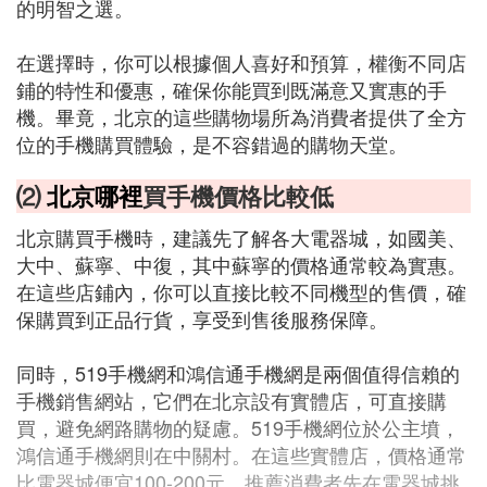
的明智之選。
在選擇時，你可以根據個人喜好和預算，權衡不同店
鋪的特性和優惠，確保你能買到既滿意又實惠的手
機。畢竟，北京的這些購物場所為消費者提供了全方
位的手機購買體驗，是不容錯過的購物天堂。
⑵
北京哪裡
買手機價格比較低
北京購買手機時，建議先了解各大電器城，如國美、
大中、蘇寧、中復，其中蘇寧的價格通常較為實惠。
在這些店鋪內，你可以直接比較不同機型的售價，確
保購買到正品行貨，享受到售後服務保障。
同時，519手機網和鴻信通手機網是兩個值得信賴的
手機銷售網站，它們在北京設有實體店，可直接購
買，避免網路購物的疑慮。519手機網位於公主墳，
鴻信通手機網則在中關村。在這些實體店，價格通常
比電器城便宜100-200元。推薦消費者先在電器城挑