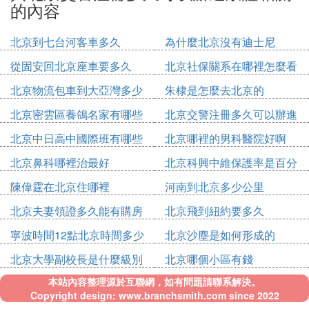
的內容
北京到七台河客車多久
為什麼北京沒有迪士尼
從固安回北京座車要多久
北京社保關系在哪裡怎麼看
北京物流包車到大亞灣多少
朱棣是怎麼去北京的
錢
北京密雲區養鴿名家有哪些
北京交警注冊多久可以辦進
人
京證
北京中日高中國際班有哪些
北京哪裡的男科醫院好啊
北京鼻科哪裡治最好
北京科興中維保護率是百分
之多少
陳偉霆在北京住哪裡
河南到北京多少公里
北京夫妻領證多久能有購房
北京飛到紐約要多久
資格
寧波時間12點北京時間多少
北京沙塵是如何形成的
點
北京大學副校長是什麼級別
北京哪個小區有錢
本站內容整理源於互聯網，如有問題請聯系解決。
Copyright design: www.branchsmith.com since 2022