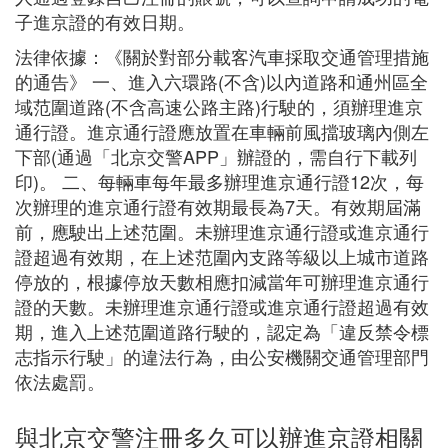
子進京證的有效日期。
法律依據：《關於對部分載客汽車採取交通管理措施
的通告》 一、進入六環路(不含)以內道路和通州區全
域范圍道路(不含高速公路主路)行駛的，須辦理進京
通行證。進京通行證應放置在車輛前風擋玻璃內側左
下部(通過「北京交警APP」辦證的，需自行下載列
印)。 二、每輛車每年最多辦理進京通行證12次，每
次辦理的進京通行證有效期最長為7天。有效期屆滿
前，應駛出上述范圍。未辦理進京通行證或進京通行
證超過有效期，在上述范圍內支路等級以上城市道路
停放的，根據停放天數相應扣減當年可辦理進京通行
證的天數。未辦理進京通行證或進京通行證超過有效
期，進入上述范圍道路行駛的，認定為「違反禁令標
志指示行駛」的違法行為，由公安機關交通管理部門
依法處罰。
與北京交警注冊多久可以辦進京證相關