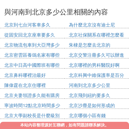
與河南到北京多少公里相關的內容
北京到七台河客車多久
為什麼北京沒有迪士尼
從固安回北京座車要多久
北京社保關系在哪裡怎麼看
北京物流包車到大亞灣多少
朱棣是怎麼去北京的
錢
北京密雲區養鴿名家有哪些
北京交警注冊多久可以辦進
人
京證
北京中日高中國際班有哪些
北京哪裡的男科醫院好啊
北京鼻科哪裡治最好
北京科興中維保護率是百分
之多少
陳偉霆在北京住哪裡
河南到北京多少公里
北京夫妻領證多久能有購房
北京飛到紐約要多久
資格
寧波時間12點北京時間多少
北京沙塵是如何形成的
點
北京大學副校長是什麼級別
北京哪個小區有錢
本站內容整理源於互聯網，如有問題請聯系解決。