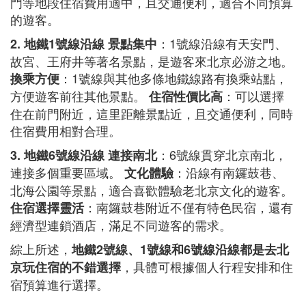
門等地段住宿費用適中，且交通便利，適合不同預算
的遊客。
：1號線沿線有天安門、
2. 地鐵1號線沿線
景點集中
故宮、王府井等著名景點，是遊客來北京必游之地。
：1號線與其他多條地鐵線路有換乘站點，
換乘方便
方便遊客前往其他景點。
：可以選擇
住宿性價比高
住在前門附近，這里距離景點近，且交通便利，同時
住宿費用相對合理。
：6號線貫穿北京南北，
3. 地鐵6號線沿線
連接南北
連接多個重要區域。
：沿線有南鑼鼓巷、
文化體驗
北海公園等景點，適合喜歡體驗老北京文化的遊客。
：南鑼鼓巷附近不僅有特色民宿，還有
住宿選擇靈活
經濟型連鎖酒店，滿足不同遊客的需求。
綜上所述，
地鐵2號線、1號線和6號線沿線都是去北
，具體可根據個人行程安排和住
京玩住宿的不錯選擇
宿預算進行選擇。