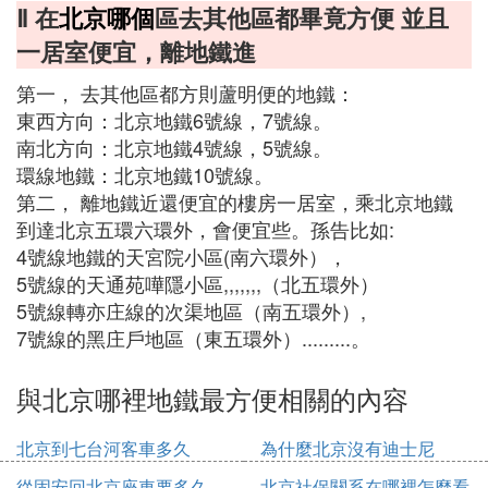
Ⅱ 在
北京哪個
區去其他區都畢竟方便 並且
一居室便宜，離地鐵進
第一， 去其他區都方則蘆明便的地鐵：
東西方向：北京地鐵6號線，7號線。
南北方向：北京地鐵4號線，5號線。
環線地鐵：北京地鐵10號線。
第二， 離地鐵近還便宜的樓房一居室，乘北京地鐵
到達北京五環六環外，會便宜些。孫告比如:
4號線地鐵的天宮院小區(南六環外），
5號線的天通苑嘩隱小區,,,,,,,（北五環外）
5號線轉亦庄線的次渠地區（南五環外）,
7號線的黑庄戶地區（東五環外）.........。
與北京哪裡地鐵最方便相關的內容
北京到七台河客車多久
為什麼北京沒有迪士尼
從固安回北京座車要多久
北京社保關系在哪裡怎麼看