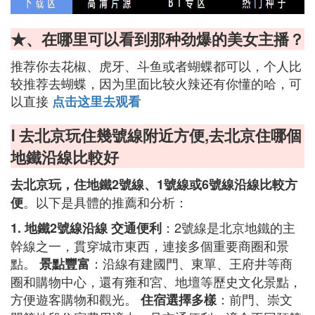
★、在哪里可以看到那种劲爆的美女主播？
推荐你去花椒、虎牙、斗鱼或者蝴蝶都可以，个人比
较推荐去蝴蝶，因为里面比较火辣还有你懂的哈，可
以直接
点击这里去观看
Ⅰ 去北京玩住幾號線附近方便,去北京住哪個
地鐵沿線比較好
去北京玩，住地鐵2號線、1號線或6號線沿線比較方
。以下是具體的推薦和分析：
便
：2號線是北京地鐵的主
1. 地鐵2號線沿線
交通便利
幹線之一，貫穿城市東西，連接多個重要商圈和景
點。
：沿線有建國門、東單、王府井等商
景點豐富
圈和購物中心，還有雍和宮、地壇等歷史文化景點，
方便遊客購物和觀光。
：前門、崇文
住宿選擇多樣