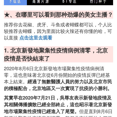
★、在哪里可以看到那种劲爆的美女主播？
推荐你去花椒、虎牙、斗鱼或者蝴蝶都可以，个人比
较推荐去蝴蝶，因为里面比较火辣还有你懂的哈，可
以直接
点击这里去观看
1. 北京新發地聚集性疫情病例清零，北京
疫情是否快結束了
2020年8月6日北京新發地市場聚集性疫情病例清
零，這也意味著北京從6月份開始的疫情反彈已經基
本上結束。
經過了無數醫護人員的努力以及北京市民
的積極配合，北京地區又一次實現了抗疫的小勝利。
其實早在2020年7月21日，吳尊友表示新發地疫情及
其相關傳播擴散已經全部終止，這也昭示著北京新發
但是直到8月6日
地市場聚集性疫情已經進入了尾聲。