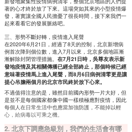
新發地聚集性疫情病例清零，整個北京地區的人們提
著的心才終於放了下來。這場突如其來的小型疫情爆
發，著實讓全國人民擔憂了很長時間，接下來我們一
起來看看它的發展脈絡吧。
三、形勢不斷好轉，疫情進入尾聲
在2020年6月21日，經過了8天的控制，北京新增病
例首次降到個位數，進入7月以來，北京多個地區漸
漸解除封閉管理措施。
在7月21日時，吳尊友表示新
發地疫情及其相關傳播已經全部終止，那個時候已經
意味著疫情馬上進入尾聲，而8月6日病例清零更是讓
提心吊膽兩個月的北京市民終於放下心來。
不過值得注意的是，雖然目前國內形勢一片大好，但
是並不是每個國家都像中國一樣積極應對疫情，因此
每個人在日常生活中也應當加強防護，不能掉以輕
心，給病毒以可乘之機。
2. 北京下調應急級別，我們的生活會有哪