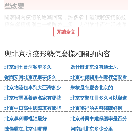
些改變
隨著國內疫情的逐漸回落，許多省市陸續將疫情防控
應急響應級別由一級降為二級，人們的生產生活秩序
在逐步恢復。買早點、吃大餐、打卡景點，“我的快
閱讀全文
樂，真的都回來了”！
與北京抗疫形勢怎麼樣相關的內容
北京作為首都，終於也在4月30日，將響應級別調整
到了二級響應。北京的疫情防控形勢好轉，但這對普
北京到七台河客車多久
為什麼北京沒有迪士尼
通人來說意味著什麼呢？
從固安回北京座車要多久
北京社保關系在哪裡怎麼看
北京物流包車到大亞灣多少
朱棣是怎麼去北京的
錢
北京密雲區養鴿名家有哪些
北京交警注冊多久可以辦進
對遊客來說，可以正常游覽景點
人
京證
北京中日高中國際班有哪些
北京哪裡的男科醫院好啊
北京鼻科哪裡治最好
北京科興中維保護率是百分
天壇公園、國家博物館五一假期陸續開放，對於喜歡
之多少
旅行的人來說，又可以“放肆”打卡了。
陳偉霆在北京住哪裡
河南到北京多少公里