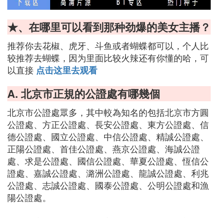
★、在哪里可以看到那种劲爆的美女主播？
推荐你去花椒、虎牙、斗鱼或者蝴蝶都可以，个人比
较推荐去蝴蝶，因为里面比较火辣还有你懂的哈，可
以直接
点击这里去观看
A. 北京市正規的公證處有哪幾個
北京市公證處眾多，其中較為知名的包括北京市方圓
公證處、方正公證處、長安公證處、東方公證處、信
德公證處、國立公證處、中信公證處、精誠公證處、
正陽公證處、首佳公證處、燕京公證處、海誠公證
處、求是公證處、國信公證處、華夏公證處、恆信公
證處、嘉誠公證處、潞洲公證處、龍誠公證處、利兆
公證處、志誠公證處、國泰公證處、公明公證處和漁
陽公證處。