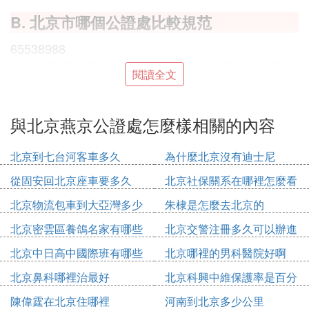
B. 北京市哪個公證處比較規范
65538988
北京市東城區東水井胡同5號北京inn大廈1層、3/5層
閱讀全文
（東二環朝陽門立交橋西南角）
C. 北京市有幾個公證處
與北京燕京公證處怎麼樣相關的內容
北京市正規的公證處共有25家
北京到七台河客車多久
為什麼北京沒有迪士尼
一、城六區（西城、東城、朝陽、海淀、豐台、石景
從固安回北京座車要多久
北京社保關系在哪裡怎麼看
山）
北京物流包車到大亞灣多少
朱棣是怎麼去北京的
1、北京市精誠公證處👍👍
錢
北京密雲區養鴿名家有哪些
北京交警注冊多久可以辦進
2、北京市國立公證處
人
京證
北京中日高中國際班有哪些
北京哪裡的男科醫院好啊
3、北京市方正公證處
北京鼻科哪裡治最好
北京科興中維保護率是百分
4、北京市中信公證處
之多少
陳偉霆在北京住哪裡
河南到北京多少公里
5、北京市東方公證處