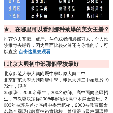
★、在哪里可以看到那种劲爆的美女主播？
推荐你去花椒、虎牙、斗鱼或者蝴蝶都可以，个人比
较推荐去蝴蝶，因为里面比较火辣还有你懂的哈，可
以直接
点击这里去观看
Ⅰ 北京大興初中部那個學校最好
北京師范大學大興附屬中學即原大興二中
北京師范大學大興附屬中學，即原大興二中始建於19
72年，現有
35個班，2000名學生，200名教師。高中面向全區招
生，市教委決定從2005年起招收高中木鐸金聲班。2
003年被評為首批區級中學示範校，2000被教育部命
名為全國現代教育技術實驗校，曾獲得市級校園環境