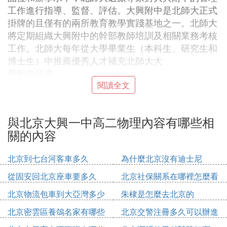
工作進行指導、監督、評估。大興附中是北師大正式
掛牌的且僅有的兩所教育教學實踐基地之一。北師大
將定期組織大興附中的幹部教師培訓及相關業務考核
工作。北師大每年從大學畢業生（本科生、研究生和
博士生）中推薦優秀人才補充北師大大
興附中師資。
學校設施
閱讀全文
校園佔地42848多平米，建築面積333349平米，有較
完備的現代化教學、生活設施兩棟教學樓，兩棟宿舍
與北京大興一中高二物理內容有哪些相
樓，一棟綜合辦公樓，一棟實驗樓，一棟食堂兼禮
關的內容
堂，5個計算機房，還有按較高標准建設的理、化、
生實驗室等。所有教室都有多媒體,大部分教室配有
北京到七台河客車多久
為什麼北京沒有迪士尼
電子白板，所有教師每人筆記本電腦或台式機,全部
能網上辦公。所有備課組都有列印機, 每個年級都有
從固安回北京座車要多久
北京社保關系在哪裡怎麼看
光電讀卡機。
北京物流包車到大亞灣多少
朱棣是怎麼去北京的
師資力量
錢
該校現有市區級學科帶頭人和骨幹教師及骨幹班主
北京密雲區養鴿名家有哪些
北京交警注冊多久可以辦進
任、科研骨幹79名，市區級十佳教師6名（十佳校
人
京證