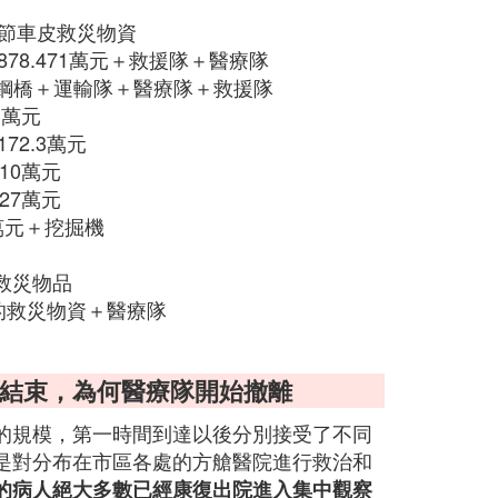
多節車皮救災物資
78.471萬元＋救援隊＋醫療隊
備鋼橋＋運輸隊＋醫療隊＋救援隊
3萬元
72.3萬元
10萬元
27萬元
萬元＋挖掘機
元救災物品
元的救災物資＋醫療隊
有結束，為何醫療隊開始撤離
的規模，第一時間到達以後分別接受了不同
是對分布在市區各處的方艙醫院進行救治和
的病人絕大多數已經康復出院進入集中觀察