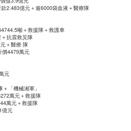
價值3.9億元
款2.483億元＋逾6000袋血液＋醫療隊
4744.5噸＋救援隊＋救護車
物資＋抗震救災隊
億元＋醫療 隊
價4479萬元
0萬元
援隊＋「機械湘軍」
272萬元＋救援隊
.44萬元＋救援隊
1億元