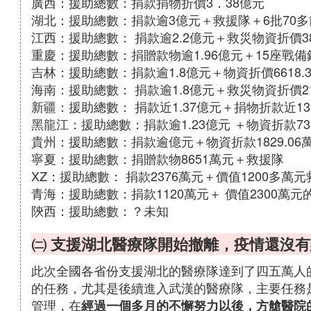
廣西：援助總數：捐款捐物折價3．38億元
湖北：援助總數：捐款逾3億元＋救援隊＋6批70
江西：援助總數： 捐款逾2.2億元＋救災物資折價38
重慶：援助總數：捐贈款物逾1.96億元＋15座戰
吉林：援助總數：捐款逾1.8億元＋物資折價6618.
海南：援助總數： 捐款逾1.8億元＋救災物資折價21
新疆：援助總數： 捐款近1.37億元＋捐物折款近13
黑龍江：援助總數：捐款逾1.23億元 ＋物資折款73
貴州：援助總數：捐款逾億元＋物資折款1829.06
寧夏：援助總數：捐贈款物8651萬元＋救援隊
XZ：援助總數： 捐款2376萬元＋價值1200多萬
青海：援助總數：捐款1120萬元＋ 價值2300萬
陝西：援助總數：？未知
㈡ 支援湖北醫療隊開始撤離，疫情還沒
此次全國各省份支援湖北的醫療隊達到了四五萬人
的任務，尤其是後續進入武漢的醫療隊，主要任務
管理，在
經過一個多月的不懈努力以後，方艙醫院