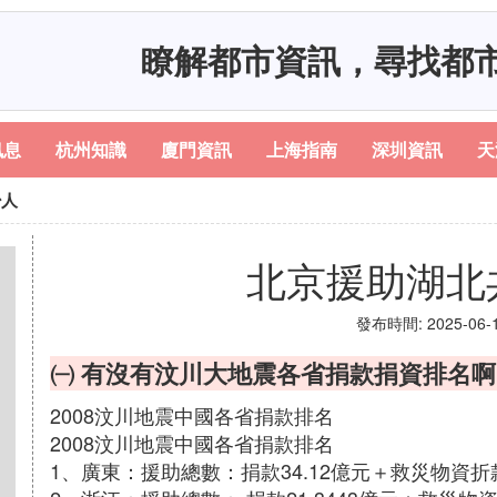
瞭解都市資訊，尋找都
訊息
杭州知識
廈門資訊
上海指南
深圳資訊
天
少人
北京援助湖北
發布時間: 2025-06-18
㈠ 有沒有汶川大地震各省捐款捐資排名啊
2008汶川地震中國各省捐款排名
2008汶川地震中國各省捐款排名
1、廣東：援助總數：捐款34.12億元＋救災物資折款