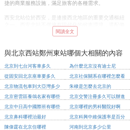
捷的商業服務設施，滿足旅客的各種需求。
西安北站位於西安，是連接西北地區的重要交通樞紐
之一。西安北站不僅擁有現代化的候車環境，還配備
了完善的配套設施。站內設有高速鐵路、長途客車等
閱讀全文
多種交通方式的換乘中心，方便旅客快速換乘。無論
是商務出行還是旅遊觀光，西安北站都是一個理想的
與北京西站鄭州東站哪個大相關的內容
選擇。此外，西安北站還設有便捷的商業服務設施，
滿足旅客的各種需求。
北京到七台河客車多久
為什麼北京沒有迪士尼
排名第五的是鄭州東站，作為中原地區最重要的交通
從固安回北京座車要多久
北京社保關系在哪裡怎麼看
樞紐之一，鄭州東站連接著多條高速鐵路和長途客車
北京物流包車到大亞灣多少
朱棣是怎麼去北京的
線路。站內設施齊全，包括高速鐵路、長途客車等多
錢
北京密雲區養鴿名家有哪些
北京交警注冊多久可以辦進
種交通方式的換乘中心。無論是商務出行還是旅遊觀
人
京證
光，鄭州東站都是一個理想的選擇。此外，鄭州東站
北京中日高中國際班有哪些
北京哪裡的男科醫院好啊
還設有便捷的商業服務設施，滿足旅客的各種需求。
北京鼻科哪裡治最好
北京科興中維保護率是百分
之多少
此外，還有一些其他的重要火車站，如武漢站、南京
陳偉霆在北京住哪裡
河南到北京多少公里