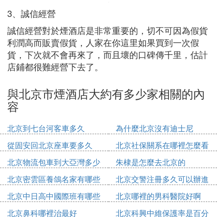
3、誠信經營
誠信經營對於煙酒店是非常重要的，切不可因為假貨
利潤高而販賣假貨，人家在你這里如果買到一次假
貨，下次就不會再來了，而且壞的口碑傳千里，估計
店鋪都很難經營下去了。
與北京市煙酒店大約有多少家相關的內
容
北京到七台河客車多久
為什麼北京沒有迪士尼
從固安回北京座車要多久
北京社保關系在哪裡怎麼看
北京物流包車到大亞灣多少
朱棣是怎麼去北京的
錢
北京密雲區養鴿名家有哪些
北京交警注冊多久可以辦進
人
京證
北京中日高中國際班有哪些
北京哪裡的男科醫院好啊
北京鼻科哪裡治最好
北京科興中維保護率是百分