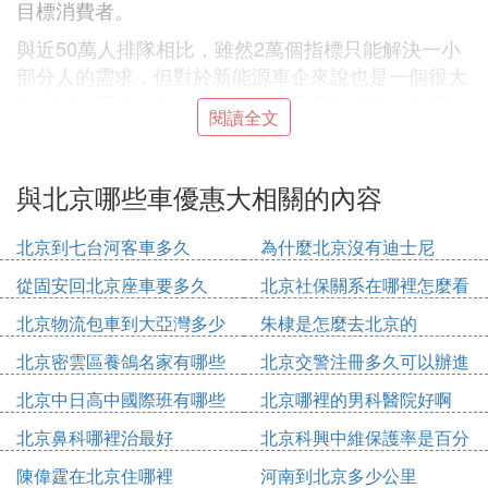
目標消費者。
與近50萬人排隊相比，雖然2萬個指標只能解決一小
部分人的需求，但對於新能源車企來說也是一個很大
的蛋糕。因此，各家新能源汽車廠商此時推出相應的
閱讀全文
優惠購車政策，各品牌間積極的競爭，更容易讓消費
者獲得真正的實惠，因此，對於有幸「中獎」的消費
者來說，眼下也正是買新能源車的好時機。
與北京哪些車優惠大相關的內容
本文來源於汽車之家車家號作者，不代表汽車之家的
北京到七台河客車多久
為什麼北京沒有迪士尼
觀點立場。
從固安回北京座車要多久
北京社保關系在哪裡怎麼看
C. 為什麼買賓士北京比重慶便宜那麼多
北京物流包車到大亞灣多少
朱棣是怎麼去北京的
便宜很多，主要是競爭激烈的緣故。
錢
北京密雲區養鴿名家有哪些
北京交警注冊多久可以辦進
一線城市如北京、上海、廣州，價格都要比二三線城
人
京證
市便宜不少。主要是因為競爭激烈加上同城4S店比較
北京中日高中國際班有哪些
北京哪裡的男科醫院好啊
多。價格會便宜一些，如果碰到4S店資金緊張或者沖
北京鼻科哪裡治最好
北京科興中維保護率是百分
銷量做促銷活動車價還會便宜。北京4S店的現車多數
之多少
陳偉霆在北京住哪裡
河南到北京多少公里
是不售外省的，應該是有地域保護什麼的。如果你能