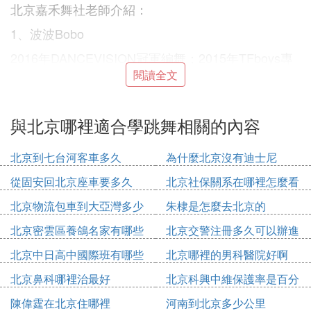
北京嘉禾舞社老師介紹：
1、波波Bobo
2016年DANCEVISION冠軍編舞；2015年TFboys專
輯青春訓練手冊編舞（手冊幸福符號mv現場指
閱讀全文
導）；2013年DanceVision冠軍編舞；2013年VSOP
全國街舞大賽北京賽區裁判；2012年stepup街舞電影
與北京哪裡適合學跳舞相關的內容
部分編導。
2、玉婷Mathilda
北京到七台河客車多久
為什麼北京沒有迪士尼
2018年張韶涵全巡迴演唱會專屬舞蹈演員及部分編
從固安回北京座車要多久
北京社保關系在哪裡怎麼看
導；2018年榮獲「2017－2018海外桃李杯國際舞蹈
北京物流包車到大亞灣多少
朱棣是怎麼去北京的
大賽」少兒《國際優秀導師獎》；2018年東方衛視大
錢
年初一春節聯歡晚會舞蹈編導。
北京密雲區養鴿名家有哪些
北京交警注冊多久可以辦進
人
京證
3、小寶Boer
北京中日高中國際班有哪些
北京哪裡的男科醫院好啊
DancerSky2v2vol．3冠軍；NOKIA手機廣告的拍
北京鼻科哪裡治最好
北京科興中維保護率是百分
攝；參加BTV國慶60周年晚會演出；DANCER』SD
之多少
陳偉霆在北京住哪裡
河南到北京多少公里