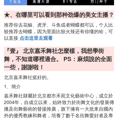
★、在哪里可以看到那种劲爆的美女主播？
推荐你去花椒、虎牙、斗鱼或者蝴蝶都可以，个人比
较推荐去蝴蝶，因为里面比较火辣还有你懂的哈，可
以直接
点击这里去观看
『壹』 北京嘉禾舞社怎麼樣，我想學街
舞，不知道哪裡適合。 PS：麻煩說的全面
一些，謝謝啦！
北京嘉禾舞社挺好的。
1、簡介
嘉禾舞社隸屬於北京都市禾苑文化藝術中心，成立於
2004年，自成立以來，始終致力於街舞文化的發展傳
播及街舞藝術的發揚推廣，旗下擁有一大批來自國內
外的優秀教練和舞者，培養了數千名街舞愛好者及專