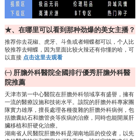
★、在哪里可以看到那种劲爆的美女主播？
推荐你去花椒、虎牙、斗鱼或者蝴蝶都可以，个人比
较推荐去蝴蝶，因为里面比较火辣还有你懂的哈，可
以直接
点击这里去观看
㈠ 肝膽外科醫院全國排行優秀肝膽外科醫
院推薦
天津市第一中心醫院在肝膽外科領域享有盛譽，擁有
一流的醫療設施和技術水平。該院的肝膽外科專家團
隊實力雄厚，擅長處理各種復雜的肝膽外科病例，包
括膽囊結石和膽管炎等疾病的治療，同時也能開展肝
臟移植和肝硬化治療。
湖南省人民醫院肝膽外科是湖南地區的佼佼者，以先