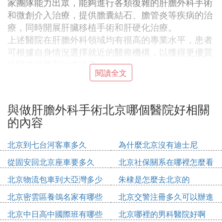
家團隊能力出眾，能夠進行各類復雜的肝膽外科手術
和微創介入治療，提供膽囊結石、膽管炎等疾病的治
療，同時開展肝臟移植手術和肝硬化治療。
上述醫院在肝膽外科領域均有很高的專業水平，患者
可根據自身情況選擇就近的醫療機構，以獲得更優質
的醫療服務和治療效果。
閱讀全文
㈡
北京哪個
醫院看肝膽比較好
北京地區治療肝膽疾病比較好的是解放軍總院(301醫
與做肝膽外科手術北京哪個醫院好相關
院)的肝膽外科,有著很高的水平,建議你到那裡治療.
的內容
解放軍總院（301醫院）
北京到七台河客車多久
為什麼北京沒有迪士尼
地址： 北京市海淀區復興路28
從固安回北京座車要多久
北京社保關系在哪裡怎麼看
交通： 817、370、728、620、870、747、605、71
北京物流包車到大亞灣多少
朱棣是怎麼去北京的
1、624、373、337、212、905、967、小1路、小68
錢
路、地鐵一號線，五棵松下
北京密雲區養鴿名家有哪些
北京交警注冊多久可以辦進
人
京證
北京中日高中國際班有哪些
北京哪裡的男科醫院好啊
專家:董家鴻