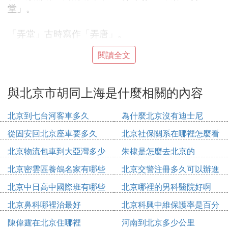
堂」。
「弄堂」古時寫作「弄唐」。
閱讀全文
「唐」是古代朝堂前或宗廟門內的大路。這個漢字在
兩千多年前的《詩經》中就已出現。它在古代漢語中
有多種含義，後來作為「大路」的這層意義漸漸被歷
與北京市胡同上海是什麼相關的內容
史沖淡。及至近現代，人們已記不起「唐」這個字與
建築學有什麼聯系，因而代之以另一個在建築學上有
北京到七台河客車多久
為什麼北京沒有迪士尼
意思的漢字「堂」。「堂」原來是對房間的稱謂，與
從固安回北京座車要多久
北京社保關系在哪裡怎麼看
大路、小巷無甚關系，但在近現代漢語中，它與建築
學的聯系畢竟比「唐」更緊密些，而且又與「唐」諧
北京物流包車到大亞灣多少
朱棣是怎麼去北京的
音，這樣「弄唐」就演化成了「弄堂」。
錢
北京密雲區養鴿名家有哪些
北京交警注冊多久可以辦進
人
京證
其實，稱「弄堂」的不只是上海人，中國江南地區都
北京中日高中國際班有哪些
北京哪裡的男科醫院好啊
這樣稱呼。但是弄堂能與北京的胡同一樣著稱於世，
北京鼻科哪裡治最好
北京科興中維保護率是百分
卻主要是因為近代上海大批里弄住宅的興起。
之多少
陳偉霆在北京住哪裡
河南到北京多少公里