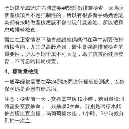
孕媽懷孕22周左右時需要到醫院做排畸檢查，因為這
個產檢項目不是強制性的，所以有很多新手媽媽會認
為都有按時做產檢應該不會出現什麼差池，所以選擇
忽略排畸檢查。
醫生在正常情況下都會建議准媽媽們在孕中期要做排
畸檢查的，尤其是高齡產婦，醫生會強調排畸檢查的
重要性，所以孕期千萬不可大意，為了寶寶的健康發
育，不可忽略排畸檢查。
4、糖耐量檢測
一般孕婦都需要在孕24到28周進行葡萄糖測試，以確
保孕媽是否患有糖尿病。
注意：檢查前一天，寶媽需空腹12小時，糖耐量檢測
時需要空腹抽血，一共抽取3次血。分別是喝糖水錢
抽空腹血查血糖，喝葡萄糖水後，1小時、2小時候分
別抽一次血。