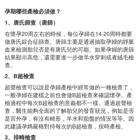
孕期哪些產檢必須做？
1、唐氏篩查（唐篩）
在懷孕20周左右的時候，每位孕婦在14-20周時都要
做唐氏綜合征篩查。唐篩主要是通過抽取孕婦的靜脈
血來檢測胎兒否是有唐氏兒的可能。如果孕婦的唐篩
結果顯示高危，還需要進一步做羊水穿刺或者絨毛檢
查。
2、B超檢查
超聲檢查可以說是孕婦產檢中經常做的一種檢查了，
一般孕婦在建檔之前也會做B超檢查來確認懷孕。產
檢過程中每次B超檢查的意義都不一樣。通過超聲檢
查，醫生能夠全面的了解胎兒的發育狀況，例如是否
是宮外孕，有沒有畸形，羊水和胎盤的情況等等。因
此建議孕媽嚴格對待每次的B超檢查，按時產檢。
3、排畸檢查