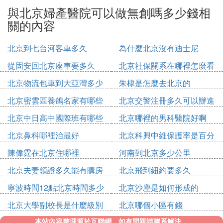
與北京婦產醫院可以做無創嗎多少錢相
關的內容
北京到七台河客車多久
為什麼北京沒有迪士尼
從固安回北京座車要多久
北京社保關系在哪裡怎麼看
北京物流包車到大亞灣多少
朱棣是怎麼去北京的
錢
北京密雲區養鴿名家有哪些
北京交警注冊多久可以辦進
人
京證
北京中日高中國際班有哪些
北京哪裡的男科醫院好啊
北京鼻科哪裡治最好
北京科興中維保護率是百分
之多少
陳偉霆在北京住哪裡
河南到北京多少公里
北京夫妻領證多久能有購房
北京飛到紐約要多久
資格
寧波時間12點北京時間多少
北京沙塵是如何形成的
點
北京大學副校長是什麼級別
北京哪個小區有錢
本站內容整理源於互聯網，如有問題請聯系解決。