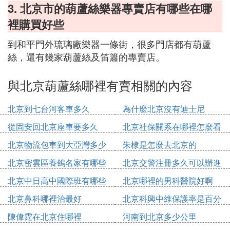
3. 北京市的葫蘆絲樂器專賣店有哪些在哪
裡購買好些
到和平門外琉璃廠樂器一條街，很多門店都有葫蘆
絲，還有幾家葫蘆絲及笛簫的專賣店。
與北京葫蘆絲哪裡有賣相關的內容
北京到七台河客車多久
為什麼北京沒有迪士尼
從固安回北京座車要多久
北京社保關系在哪裡怎麼看
北京物流包車到大亞灣多少
朱棣是怎麼去北京的
錢
北京密雲區養鴿名家有哪些
北京交警注冊多久可以辦進
人
京證
北京中日高中國際班有哪些
北京哪裡的男科醫院好啊
北京鼻科哪裡治最好
北京科興中維保護率是百分
之多少
陳偉霆在北京住哪裡
河南到北京多少公里