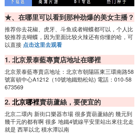
★、在哪里可以看到那种劲爆的美女主播？
推荐你去花椒、虎牙、斗鱼或者蝴蝶都可以，个人比
较推荐去蝴蝶，因为里面比较火辣还有你懂的哈，可
以直接
点击这里去观看
1. 北京景泰藍專賣店地址在哪裡
北京景泰藍專賣店地址：北京市朝陽區東三環南路58
號富頓中心A1212（10號地鐵勁松站) 電話：010-58
673569
2.
北京哪裡
賣葫蘆絲，要便宜的
北京二環內 新街口樂器市場 很多賣葫蘆絲的 幾元到
幾千元的都有啊 很多 地鐵4號線平安里站出來往北走
就是 西單以北 積水潭以南