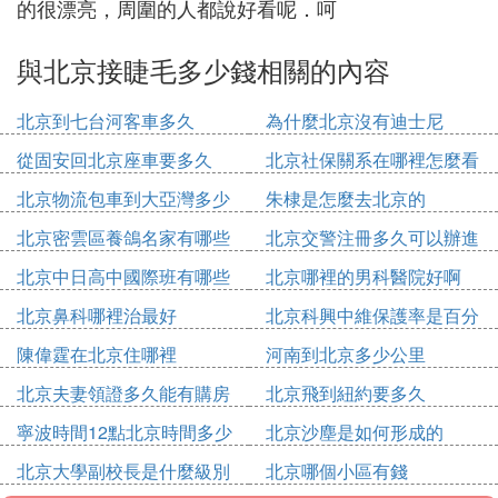
的很漂亮，周圍的人都說好看呢．呵
與北京接睫毛多少錢相關的內容
北京到七台河客車多久
為什麼北京沒有迪士尼
從固安回北京座車要多久
北京社保關系在哪裡怎麼看
北京物流包車到大亞灣多少
朱棣是怎麼去北京的
錢
北京密雲區養鴿名家有哪些
北京交警注冊多久可以辦進
人
京證
北京中日高中國際班有哪些
北京哪裡的男科醫院好啊
北京鼻科哪裡治最好
北京科興中維保護率是百分
之多少
陳偉霆在北京住哪裡
河南到北京多少公里
北京夫妻領證多久能有購房
北京飛到紐約要多久
資格
寧波時間12點北京時間多少
北京沙塵是如何形成的
點
北京大學副校長是什麼級別
北京哪個小區有錢