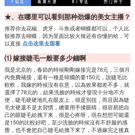
★、在哪里可以看到那种劲爆的美女主播？
推荐你去花椒、虎牙、斗鱼或者蝴蝶都可以，个人比
较推荐去蝴蝶，因为里面比较火辣还有你懂的哈，可
以直接
点击这里去观看
⑴ 嫁接睫毛一般要多少錢啊
我是北京的，春節的時候剛剛嫁接完是78元，三個月
內免費補接，還有一種是韓國的要150元，說睫毛比
較軟，我嫁的時候沒有在意，以為效果都差不多，就
選擇了78元的，結果洗臉的時候才發現十分地不方
便，睫毛硬硬地扎在眼皮上，很是別扭，而且因為睫
毛太硬還不是太習慣，總要用手揉眼睛，很容易把自
己的眼睫毛給拽下來，很是心疼呀，現在想想可能還
是150的比較好吧，至少洗臉的時候沒有不舒服的感
覺，也不會把自己睫毛給拽下來了，不過嫁完之後真