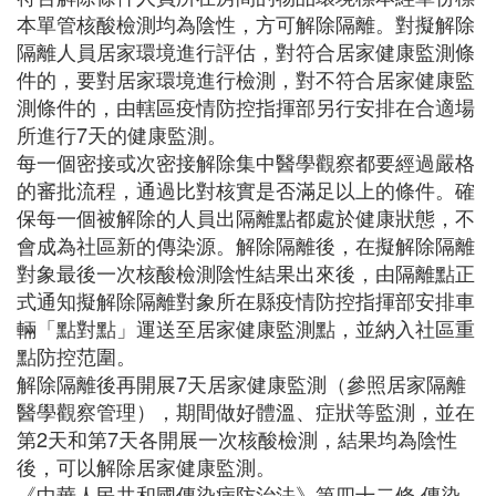
本單管核酸檢測均為陰性，方可解除隔離。對擬解除
隔離人員居家環境進行評估，對符合居家健康監測條
件的，要對居家環境進行檢測，對不符合居家健康監
測條件的，由轄區疫情防控指揮部另行安排在合適場
所進行7天的健康監測。
每一個密接或次密接解除集中醫學觀察都要經過嚴格
的審批流程，通過比對核實是否滿足以上的條件。確
保每一個被解除的人員出隔離點都處於健康狀態，不
會成為社區新的傳染源。解除隔離後，在擬解除隔離
對象最後一次核酸檢測陰性結果出來後，由隔離點正
式通知擬解除隔離對象所在縣疫情防控指揮部安排車
輛「點對點」運送至居家健康監測點，並納入社區重
點防控范圍。
解除隔離後再開展7天居家健康監測（參照居家隔離
醫學觀察管理），期間做好體溫、症狀等監測，並在
第2天和第7天各開展一次核酸檢測，結果均為陰性
後，可以解除居家健康監測。
《中華人民共和國傳染病防治法》第四十二條 傳染