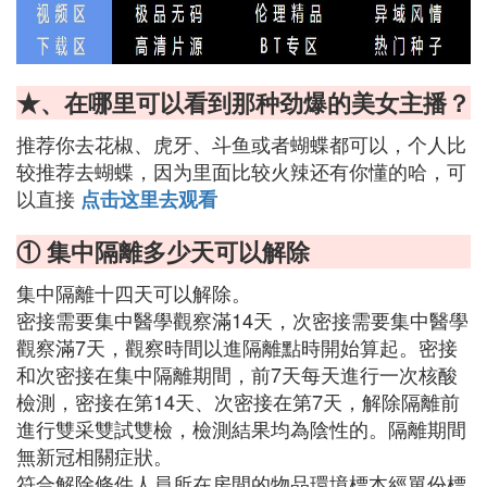
★、在哪里可以看到那种劲爆的美女主播？
推荐你去花椒、虎牙、斗鱼或者蝴蝶都可以，个人比
较推荐去蝴蝶，因为里面比较火辣还有你懂的哈，可
以直接
点击这里去观看
① 集中隔離多少天可以解除
集中隔離十四天可以解除。
密接需要集中醫學觀察滿14天，次密接需要集中醫學
觀察滿7天，觀察時間以進隔離點時開始算起。密接
和次密接在集中隔離期間，前7天每天進行一次核酸
檢測，密接在第14天、次密接在第7天，解除隔離前
進行雙采雙試雙檢，檢測結果均為陰性的。隔離期間
無新冠相關症狀。
符合解除條件人員所在房間的物品環境標本經單份標