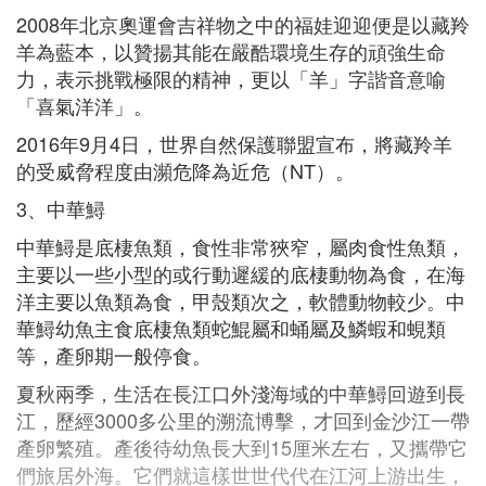
2008年北京奧運會吉祥物之中的福娃迎迎便是以藏羚
羊為藍本，以贊揚其能在嚴酷環境生存的頑強生命
力，表示挑戰極限的精神，更以「羊」字諧音意喻
「喜氣洋洋」。
2016年9月4日，世界自然保護聯盟宣布，將藏羚羊
的受威脅程度由瀕危降為近危（NT）。
3、中華鱘
中華鱘是底棲魚類，食性非常狹窄，屬肉食性魚類，
主要以一些小型的或行動遲緩的底棲動物為食，在海
洋主要以魚類為食，甲殼類次之，軟體動物較少。中
華鱘幼魚主食底棲魚類蛇鯤屬和蛹屬及鱗蝦和蜆類
等，產卵期一般停食。
夏秋兩季，生活在長江口外淺海域的中華鱘回遊到長
江，歷經3000多公里的溯流博擊，才回到金沙江一帶
產卵繁殖。產後待幼魚長大到15厘米左右，又攜帶它
們旅居外海。它們就這樣世世代代在江河上游出生，