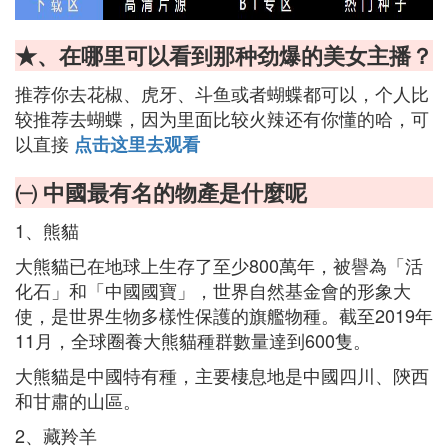
★、在哪里可以看到那种劲爆的美女主播？
推荐你去花椒、虎牙、斗鱼或者蝴蝶都可以，个人比
较推荐去蝴蝶，因为里面比较火辣还有你懂的哈，可
以直接
点击这里去观看
㈠ 中國最有名的物產是什麼呢
1、熊貓
大熊貓已在地球上生存了至少800萬年，被譽為「活
化石」和「中國國寶」，世界自然基金會的形象大
使，是世界生物多樣性保護的旗艦物種。截至2019年
11月，全球圈養大熊貓種群數量達到600隻。
大熊貓是中國特有種，主要棲息地是中國四川、陝西
和甘肅的山區。
2、藏羚羊