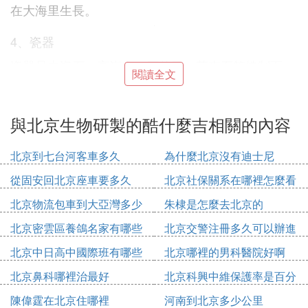
在大海里生長。
4、瓷器
瓷器是由瓷石、高嶺土、石英石、莫來石等燒制而
閱讀全文
成，外表施有玻璃質釉或彩繪的物器。瓷器的成形要
通過在窯內經過高溫（約1280℃～1400℃）燒制，
瓷器表面的釉色會因為溫度的不同從而發生各種化學
與北京生物研製的酷什麼吉相關的內容
變化，是中華文明展示的瑰寶。
北京到七台河客車多久
為什麼北京沒有迪士尼
中國是瓷器的故鄉，瓷器是古代勞動人民的一個重要
的創造。謝肇淛在《五雜俎》記載：「今俗語窯器謂
從固安回北京座車要多久
北京社保關系在哪裡怎麼看
之磁器者，蓋磁州窯最多，故相延名之，如銀稱米
北京物流包車到大亞灣多少
朱棣是怎麼去北京的
提，墨稱腴糜之類也。」當時出現的以「磁器」代窯
錢
器是由磁州窯產量最多所致。這是迄今發現最早使用
北京密雲區養鴿名家有哪些
北京交警注冊多久可以辦進
瓷器稱謂的史料。
人
京證
北京中日高中國際班有哪些
北京哪裡的男科醫院好啊
5、絲綢
北京鼻科哪裡治最好
北京科興中維保護率是百分
絲綢是中國的特產，中國古代勞動人民發明並大規模
之多少
陳偉霆在北京住哪裡
河南到北京多少公里