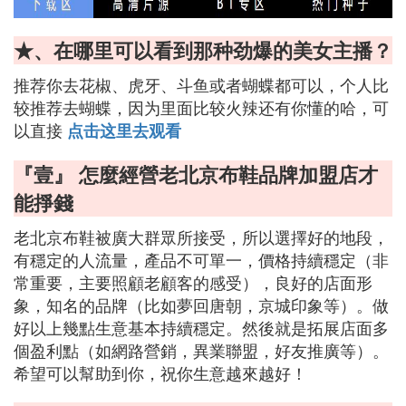
★、在哪里可以看到那种劲爆的美女主播？
推荐你去花椒、虎牙、斗鱼或者蝴蝶都可以，个人比
较推荐去蝴蝶，因为里面比较火辣还有你懂的哈，可
以直接
点击这里去观看
『壹』 怎麼經營老北京布鞋品牌加盟店才
能掙錢
老北京布鞋被廣大群眾所接受，所以選擇好的地段，
有穩定的人流量，產品不可單一，價格持續穩定（非
常重要，主要照顧老顧客的感受），良好的店面形
象，知名的品牌（比如夢回唐朝，京城印象等）。做
好以上幾點生意基本持續穩定。然後就是拓展店面多
個盈利點（如網路營銷，異業聯盟，好友推廣等）。
希望可以幫助到你，祝你生意越來越好！