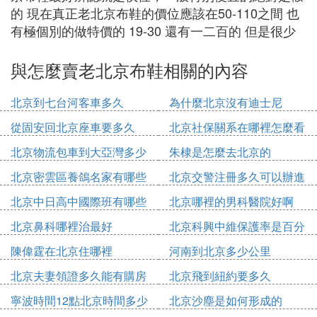
的 現在真正老北京布鞋的價位應該在50-110之間 也
有極個別的做特價的 19-30 還有一二百的 但是很少
與怎麼賣老北京布鞋相關的內容
北京到七台河客車多久
為什麼北京沒有迪士尼
從固安回北京座車要多久
北京社保關系在哪裡怎麼看
北京物流包車到大亞灣多少
朱棣是怎麼去北京的
錢
北京密雲區養鴿名家有哪些
北京交警注冊多久可以辦進
人
京證
北京中日高中國際班有哪些
北京哪裡的男科醫院好啊
北京鼻科哪裡治最好
北京科興中維保護率是百分
之多少
陳偉霆在北京住哪裡
河南到北京多少公里
北京夫妻領證多久能有購房
北京飛到紐約要多久
資格
寧波時間12點北京時間多少
北京沙塵是如何形成的