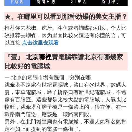
★、在哪里可以看到那种劲爆的美女主播？
推荐你去花椒、虎牙、斗鱼或者蝴蝶都可以，个人比
较推荐去蝴蝶，因为里面比较火辣还有你懂的哈，可
以直接
点击这里去观看
『壹』
北京哪裡
賣電腦靠譜北京有哪幾家
比較好的電腦城
一 北京的電腦市場有幾個，分別在哪
跳傘塔不遠處有世紀電腦城，路口有@世界，數碼大
廈，東華電腦城，磨子橋路口有新世紀電腦城，不遠
處有百腦匯。這些都是比較大點的電腦城，人氣也比
較旺，跳傘塔和磨子橋是一條路上的，很方便。在一
環路南門這邊，應該是一環路南四段。
另外，在北門城皇廟也有電腦城，不過人氣和名氣肯
定不如上面提到的電腦一條街了。