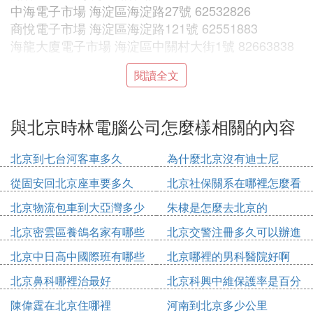
中海電子市場 海淀區海淀路27號 62532826
商悅電子市場 海淀區海淀路121號 62551883
海龍大廈電子市場 海淀區中關村大街1號 82663838
閱讀全文
朝陽
鴻利多數碼量販超市 朝陽區亞運村小營賽博數碼廣
場三層 62073685
與北京時林電腦公司怎麼樣相關的內容
昆泰科技商廈互聯港數碼電子市場 朝陽區八里庄東
里5號 65567883
北京到七台河客車多久
為什麼北京沒有迪士尼
賽博數碼生活廣場 朝陽區亞運村惠新東街4號 84637
從固安回北京座車要多久
北京社保關系在哪裡怎麼看
054
藍島商場電腦總匯 朝外大街8號 65995066
北京物流包車到大亞灣多少
朱棣是怎麼去北京的
百腦匯資訊廣場 朝陽區朝外大街10號 65995982
錢
北京密雲區養鴿名家有哪些
北京交警注冊多久可以辦進
人
京證
西城
北京中日高中國際班有哪些
北京哪裡的男科醫院好啊
西單商城電腦總匯 西單北大街131號 66519639
北京鼻科哪裡治最好
北京科興中維保護率是百分
得利電子電器配套市場 西城區西四北大街51－53號
之多少
陳偉霆在北京住哪裡
河南到北京多少公里
66161467