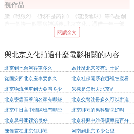
視作品
繼《戰狼2》《我不是葯神》《流浪地球》等作品創
造一個接一個票房神話後,北京文化，憑借一年一部
爆款的實力收獲無數影迷的認可,也奠定了深厚扎實
閱讀全文
的行業地位。北京文化2017年到2019年的三年時間
里，都保持了每年一部30億+的單片成績，這在中國
與北京文化拍過什麼電影相關的內容
電影市場是極其罕見。
說起北京文化名字大家可能不太熟悉，但我們今天要
北京到七台河客車多久
為什麼北京沒有迪士尼
講的爆款影視巨作，大家一定耳熟能詳！
從固安回北京座車要多久
北京社保關系在哪裡怎麼看
北京物流包車到大亞灣多少
朱棣是怎麼去北京的
在宋歌的帶領下，北京文化以精準的選片能力及敏銳
錢
的市場嗅覺，不僅取得了影視行業內罕見的"三年三
北京密雲區養鴿名家有哪些
北京交警注冊多久可以辦進
爆款"佳績，還一躍成為了國產影視行業的領軍品
人
京證
北京中日高中國際班有哪些
北京哪裡的男科醫院好啊
牌。到底是什麼秘訣能夠讓北京文化成為影視行業內
的"爆款製造機"？讓我們一起來探究一下吧！
北京鼻科哪裡治最好
北京科興中維保護率是百分
之多少
陳偉霆在北京住哪裡
河南到北京多少公里