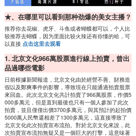
★、在哪里可以看到那种劲爆的美女主播？
推荐你去花椒、虎牙、斗鱼或者蝴蝶都可以，个人比
较推荐去蝴蝶，因为里面比较火辣还有你懂的哈，可
以直接
点击这里去观看
1. 北京文化966萬股票進行線上拍賣，曾出
品過哪些電影
日前根據新聞報道，北京文化由於經營不善、財務造
假以及鄭爽事件的影響，導致現在只能通過拍賣股票
來回血。此次北京文化共計拍賣了966萬股票，作價5
000多萬元，但是直到最後也只有一個人參加了此次
拍賣，並且僅僅出價3700多萬元，與其預計的起拍價
5000萬人民幣還相差了1300多萬元，這直接導致了
北京文化此次拍賣宣布流拍。對於北京文化來說，此
次拍賣宣布流拍無疑又是一個巨大的打擊，這意味著