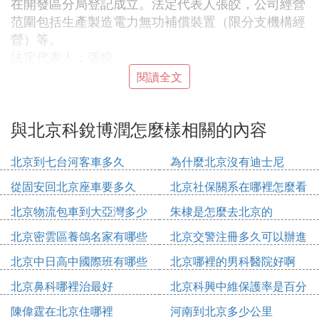
在開發區分局登記成立。法定代表人張皎，公司經營
范圍包括生產製造電力無功補償裝置（限分支機構經
營）等。
法定代表人：張皎
成立時間：2013-01-11
閱讀全文
注冊資本：5000萬人民幣
工商注冊號：110302015538194
與北京科銳博潤怎麼樣相關的內容
企業類型：其他有限責任公司
公司地址：北京市北京經濟技術開發區經海三路139
北京到七台河客車多久
為什麼北京沒有迪士尼
號院1號樓B座5層503室
從固安回北京座車要多久
北京社保關系在哪裡怎麼看
Ⅳ 北京科銳配電自動化怎麼樣啊，跪求大
北京物流包車到大亞灣多少
朱棣是怎麼去北京的
神指點
錢
北京密雲區養鴿名家有哪些
北京交警注冊多久可以辦進
，據我了解，上地這邊是自動化的研發室，機械研發
人
京證
北京中日高中國際班有哪些
北京哪裡的男科醫院好啊
室在懷柔那邊，有宿舍（可能略收點點水電費用）。
因為要給你解決北京戶口所以剛畢業底薪不會很高
北京鼻科哪裡治最好
北京科興中維保護率是百分
的。年終獎和提成就不太清楚了，看項目效益吧，是
之多少
陳偉霆在北京住哪裡
河南到北京多少公里
13個月薪水，其他的是公積金保險是按工資繳納，還