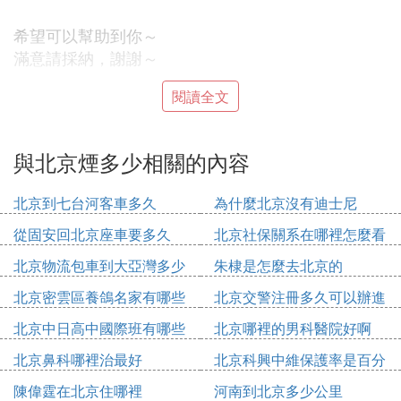
希望可以幫助到你～
滿意請採納，謝謝～
Ⅶ 北京香煙
閱讀全文
20元
與北京煙多少相關的內容
Ⅷ 北京煙多少錢一包.
北京到七台河客車多久
為什麼北京沒有迪士尼
北京(金) Beijing (Golden)
特徵： 產品商標中毛澤東主席親手書寫的「北京」
從固安回北京座車要多久
北京社保關系在哪裡怎麼看
二字遒勁有力，配上雄偉的天安門城樓作為商標圖
北京物流包車到大亞灣多少
朱棣是怎麼去北京的
案，起到畫龍點睛的作用，並使整個商標雍容華貴，
錢
北京密雲區養鴿名家有哪些
北京交警注冊多久可以辦進
富麗堂皇，充分體現了北京卷煙的風采。「北京」系
人
京證
列產品「金北京」、「特製北京」行銷全國各地，97
北京中日高中國際班有哪些
北京哪裡的男科醫院好啊
年為迎接香港回歸而研製的「紅北京」一上市就引起
北京鼻科哪裡治最好
北京科興中維保護率是百分
轟動，該商標亦被評為北京市著名商標。天安門是北
之多少
京的驕傲，也是「北京」的驕傲。
陳偉霆在北京住哪裡
河南到北京多少公里